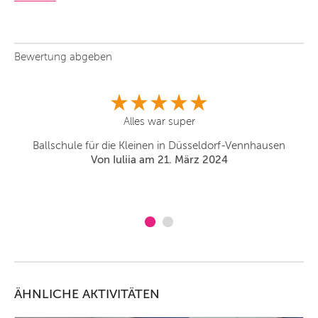
Bewertung abgeben
ser
Alles war super
Su
zu
K
Ballschule für die Kleinen in Düsseldorf-Vennhausen
Von Iuliia am 21. März 2024
ÄHNLICHE AKTIVITÄTEN