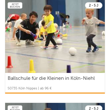
JETZT
2 - 5 J
BUCHEN
Ballschule für die Kleinen in Köln-Niehl
50735 Köln Nippes | ab 96 €
JETZT
2 - 5 J
BUCHEN