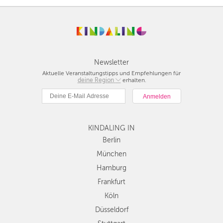
Newsletter
Aktuelle Veranstaltungstipps und Empfehlungen für
deine Region
Berlin
erhalten.
München
Hamburg
Frankfurt
KINDALING IN
Köln
Düsseldorf
Berlin
Stuttgart
München
Essen
Hamburg
Hannover
Frankfurt
Leipzig
Köln
Dresden
Düsseldorf
Nürnberg