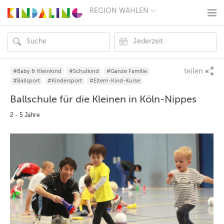
REGION WÄHLEN
BERLIN
MÜNCHEN
HAMBURG
FRANKFURT
KÖLN
DÜSSELDORF
teilen
#Baby & Kleinkind
#Schulkind
#Ganze Familie
STUTTGART
#Ballsport
#Kindersport
#Eltern-Kind-Kurse
ESSEN
Ballschule für die Kleinen in Köln-Nippes
HANNOVER
LEIPZIG
2 - 5 Jahre
DRESDEN
NÜRNBERG
WIEN
ZÜRICH
ANDERE
REGIONEN