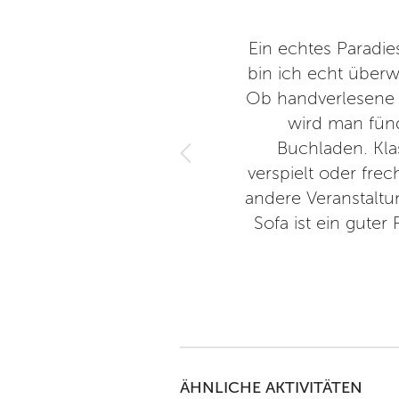
hergilde Gutenberg". Sehr
Ein echtes Paradie
ird rappizappi besorgt.
bin ich echt überw
Ob handverlesene T
wird man fünd
24
Buchladen. Kla
verspielt oder fre
andere Veranstaltu
Sofa ist ein gute
ÄHNLICHE AKTIVITÄTEN