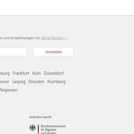
pps und Empfehlungen für
Berlin
deine Region
München
Hamburg
Frankfurt
Köln
burg
Frankfurt
Köln
Düsseldorf
Düsseldorf
Stuttgart
over
Leipzig
Dresden
Nürnberg
Essen
Regionen
Hannover
Leipzig
Dresden
Nürnberg
Wien
Zürich