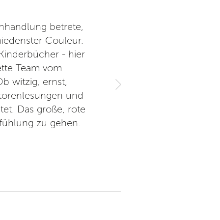
chhandlung betrete,
Die Definition eines guten 
hiedenster Couleur.
Literatur, wunderbare At
Kinderbücher - hier
nette Team vom
 witzig, ernst,
Autorenlesungen und
et. Das große, rote
hfühlung zu gehen.