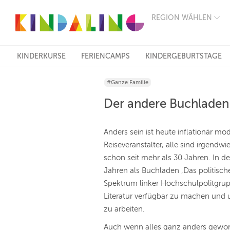
REGION WÄHLEN
BERLIN
MÜNCHEN
HAMBURG
FRANKFURT
KINDERKURSE
FERIENCAMPS
KINDERGEBURTSTAGE
KÖLN
DÜSSELDORF
#Ganze Familie
STUTTGART
ESSEN
Der andere Buchladen
HANNOVER
LEIPZIG
DRESDEN
Anders sein ist heute inflationär mo
NÜRNBERG
Reiseveranstalter, alle sind irgendw
WIEN
schon seit mehr als 30 Jahren. In d
ZÜRICH
ANDERE
Jahren als Buchladen ‚Das politisch
REGIONEN
Spektrum linker Hochschulpolitgrup
Literatur verfügbar zu machen und 
zu arbeiten.
Auch wenn alles ganz anders geword