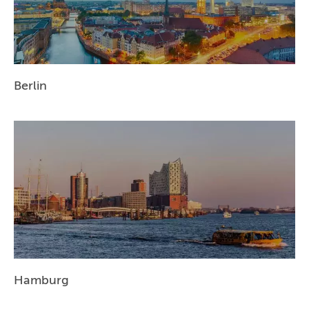
BERLIN
MÜNCHEN
HAMBURG
Berlin
FRANKFURT
KÖLN
DÜSSELDORF
STUTTGART
ESSEN
HANNOVER
LEIPZIG
Hamburg
DRESDEN