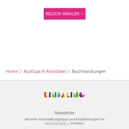
REGION WÄHLEN
ANDERE
REGIONEN
Vorschlag basierend
auf deinem Standort
Hier findest du vor
allem Online-
Angebote und
Angebote außerhalb
unserer Städte.
Home
Ausflüge & Aktivitäten
Buchhandlungen
BERLIN
MÜNCHEN
HAMBURG
FRANKFURT
Newsletter
Aktuelle Veranstaltungstipps und Empfehlungen für
KÖLN
deine Region
Berlin
erhalten.