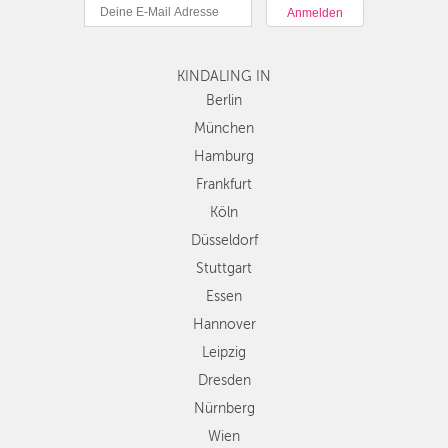
München
DÜSSELDORF
Hamburg
STUTTGART
Frankfurt
KINDALING IN
Köln
ESSEN
Düsseldorf
Berlin
Stuttgart
München
HANNOVER
Essen
Hamburg
LEIPZIG
Hannover
Frankfurt
Leipzig
DRESDEN
Köln
Dresden
Düsseldorf
Nürnberg
NÜRNBERG
Wien
Stuttgart
WIEN
Zürich
Essen
Andere
Hannover
ZÜRICH
Regionen
Leipzig
Dresden
Nürnberg
Wien