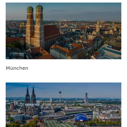
NÜRNBERG
WIEN
ZÜRICH
München