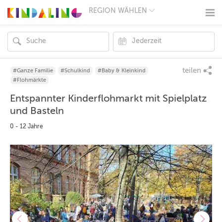
REGION WÄHLEN
BERLIN
MÜNCHEN
HAMBURG
FRANKFURT
KÖLN
DÜSSELDORF
teilen
#Ganze Familie
#Schulkind
#Baby & Kleinkind
STUTTGART
#Flohmärkte
ESSEN
Entspannter Kinderflohmarkt mit Spielplatz
HANNOVER
LEIPZIG
und Basteln
DRESDEN
0 - 12 Jahre
NÜRNBERG
WIEN
ZÜRICH
ANDERE
REGIONEN