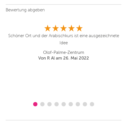
Bewertung abgeben
Schöner Ort und der Arabischkurs ist eine ausgezeichnete
Idee
st
Ki
Olof-Palme-Zentrum
b
Von R Al am 26. Mai 2022
fi
T