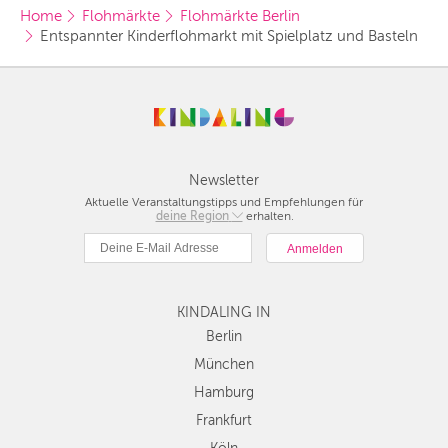
Home
Flohmärkte
Flohmärkte Berlin
Entspannter Kinderflohmarkt mit Spielplatz und Basteln
Newsletter
Aktuelle Veranstaltungstipps und Empfehlungen für
deine Region
Berlin
erhalten.
München
Hamburg
Frankfurt
KINDALING IN
Köln
Düsseldorf
Berlin
Stuttgart
München
Essen
Hamburg
Hannover
Frankfurt
Leipzig