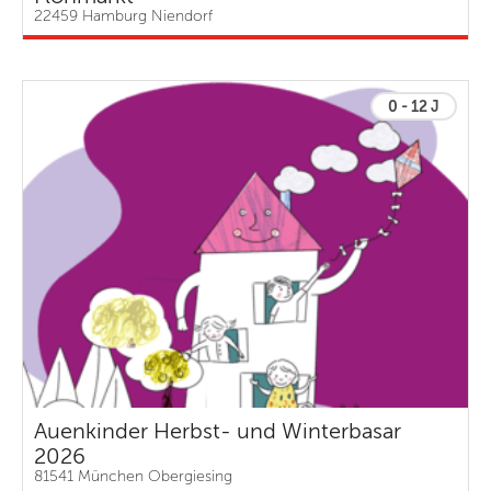
22459 Hamburg Niendorf
0 - 12 J
Auenkinder Herbst- und Winterbasar
2026
81541 München Obergiesing