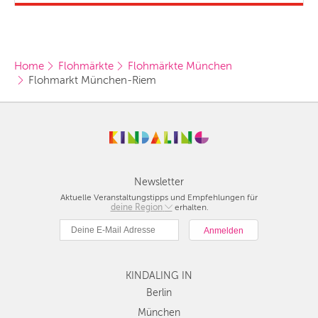
Home
Flohmärkte
Flohmärkte München
Flohmarkt München-Riem
Newsletter
Aktuelle Veranstaltungstipps und Empfehlungen für
deine Region
Berlin
erhalten.
München
Hamburg
Frankfurt
KINDALING IN
Köln
Düsseldorf
Berlin
Stuttgart
München