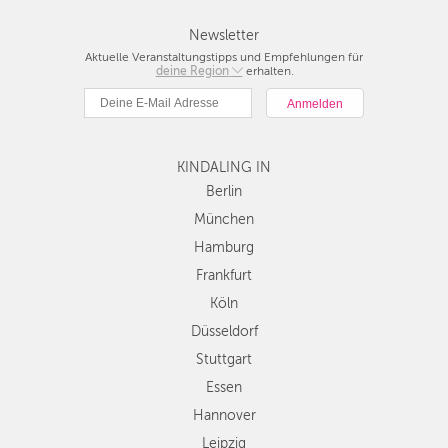
Newsletter
Aktuelle Veranstaltungstipps und Empfehlungen für
deine Region
Berlin
erhalten.
München
Hamburg
Frankfurt
KINDALING IN
Köln
Düsseldorf
Berlin
Stuttgart
München
Essen
Hamburg
Hannover
Frankfurt
Leipzig
Köln
Dresden
Düsseldorf
Nürnberg
Wien
Stuttgart
Zürich
Essen
Andere
Hannover
Regionen
Leipzig