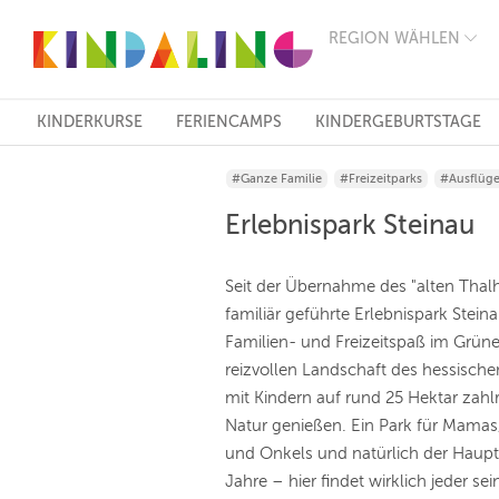
REGION WÄHLEN
BERLIN
MÜNCHEN
HAMBURG
FRANKFURT
KINDERKURSE
FERIENCAMPS
KINDERGEBURTSTAGE
KÖLN
DÜSSELDORF
#Ganze Familie
#Freizeitparks
#Ausflüg
STUTTGART
ESSEN
Erlebnispark Steinau
HANNOVER
LEIPZIG
DRESDEN
Seit der Übernahme des "alten Thalh
NÜRNBERG
familiär geführte Erlebnispark Ste
WIEN
Familien- und Freizeitspaß im Grüne
ZÜRICH
ANDERE
reizvollen Landschaft des hessisch
REGIONEN
mit Kindern auf rund 25 Hektar zahl
Natur genießen. Ein Park für Mama
und Onkels und natürlich der Hauptz
Jahre – hier findet wirklich jeder se