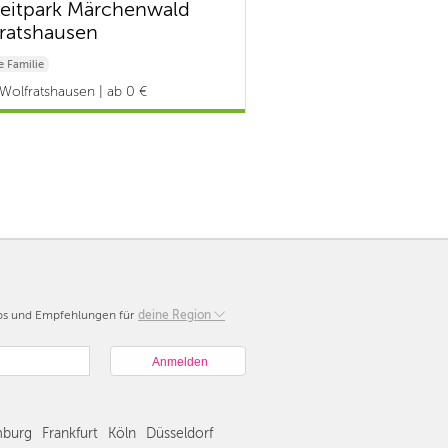
zeitpark Märchenwald
ratshausen
 Familie
Wolfratshausen | ab 0 €
pps und Empfehlungen für
Berlin
deine Region
München
Hamburg
Frankfurt
Köln
burg
Frankfurt
Köln
Düsseldorf
Düsseldorf