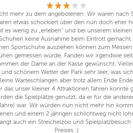
 nicht mehr zu dem angebotenen. Wir waren nach 5
aren etwas schockiert über den nun doch eher h
bt es wenig zu „erleben“ und bei unserem kleinen
Schuhen keine Ausnahme beim Eintrott gemacht. 
ohen Sportschuhe ausziehen können zum Messen
uhen gemessen würde. Fanden wir irgendwie selt
ommen der Dame an der Kasse gewünscht. Viellei
g und schönem Wetter der Park sehr leer, was sich
. Keine Warteschlangen aber trotz allem Ende Ende
ür das unser kleiner 4 Attraktionen fahren konnte ge
den die Spielplätze genutzt, da er für die ande
2Jahre) war. Wir würden nun nicht mehr hin komme
nen und einem 2 jährigen schlichtweg nicht lohn
angt auch ein Streichelzoo und Spielplatzbesuch 
Preises :)