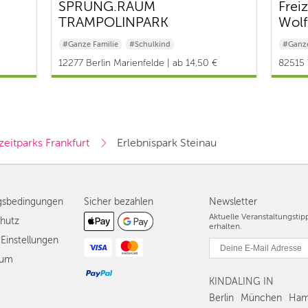
SPRUNG.RAUM
Frei
TRAMPOLINPARK
Wolf
#Ganze Familie
#Schulkind
#Ganze
12277 Berlin Marienfelde | ab 14,50 €
82515 
zeitparks Frankfurt
Erlebnispark Steinau
gsbedingungen
Sicher bezahlen
Newsletter
Aktuelle Veranstaltungsti
hutz
erhalten.
Einstellungen
sum
KINDALING IN
Berlin
München
Ham