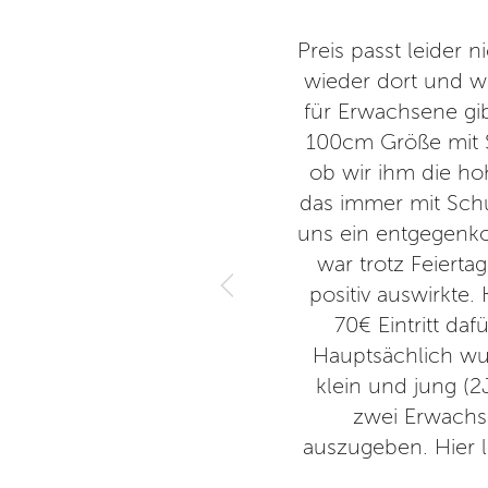
 der Park war sehr gepflegt
Preis passt leider

wieder dort und w
für Erwachsene gi
100cm Größe mit 
ob wir ihm die h
das immer mit Sch
uns ein entgegenk
war trotz Feierta
positiv auswirkte
70€ Eintritt daf
Hauptsächlich wur
klein und jung (
zwei Erwachse
auszugeben. Hier l