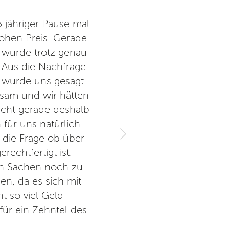
 jähriger Pause mal
Wunderbar, viele "Fahrgeschäf
ohen Preis. Gerade
super. Aber auch Teenager f
 wurde trotz genau
Unbedingt Essen und Getränke 
Aus die Nachfrage
durchdacht und sehr gepfleg
 wurde uns gesagt
sam und wir hätten
cht gerade deshalb
 für uns natürlich
 die Frage ob über
rechtfertigt ist.
ren Sachen noch zu
n, da es sich mit
t so viel Geld
für ein Zehntel des