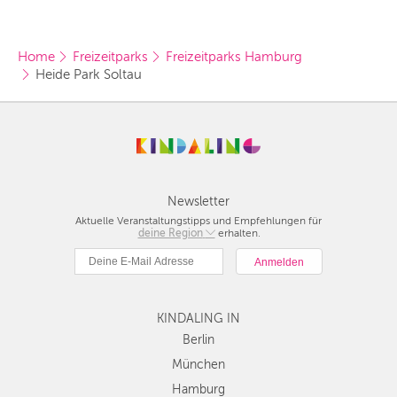
Home
Freizeitparks
Freizeitparks Hamburg
Heide Park Soltau
Newsletter
Aktuelle Veranstaltungstipps und Empfehlungen für
deine Region
Berlin
erhalten.
München
Hamburg
Frankfurt
KINDALING IN
Köln
Düsseldorf
Berlin
Stuttgart
München
Essen
Hamburg