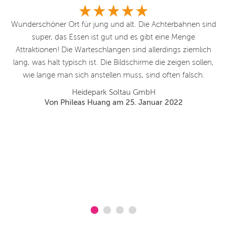
r.
Wunderschöner Ort für jung und alt. Die Achterbahnen sind
W
sse
super, das Essen ist gut und es gibt eine Menge
iel
Attraktionen! Die Warteschlangen sind allerdings ziemlich
hen
lang, was halt typisch ist. Die Bildschirme die zeigen sollen,
e
wie lange man sich anstellen muss, sind often falsch.
 da
Heidepark Soltau GmbH
was
Von Phileas Huang am 25. Januar 2022
al.
em
m