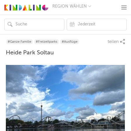
REGION WÄHLEN
BERLIN
MÜNCHEN
HAMBURG
FRANKFURT
KÖLN
DÜSSELDORF
teilen
#Ganze Familie
#Freizeitparks
#Ausflüge
STUTTGART
Heide Park Soltau
ESSEN
HANNOVER
LEIPZIG
DRESDEN
NÜRNBERG
WIEN
ZÜRICH
ANDERE
REGIONEN