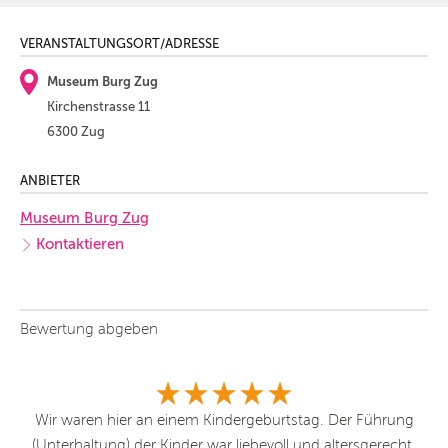
VERANSTALTUNGSORT/ADRESSE
Museum Burg Zug
Kirchenstrasse 11
6300 Zug
ANBIETER
Museum Burg Zug
Kontaktieren
Bewertung abgeben
ich
Wir waren hier an einem Kindergeburtstag. Der Führung
Se
me
(Unterhaltung) der Kinder war liebevoll und altersgerecht.