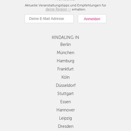
Aktuelle Veranstaltungstipps und Empfehlungen für
deine Region
Berlin
erhalten.
München
Hamburg
Frankfurt
KINDALING IN
Köln
Düsseldorf
Berlin
Stuttgart
München
Essen
Hamburg
Hannover
Frankfurt
Leipzig
Köln
Dresden
Düsseldorf
Nürnberg
Wien
Stuttgart
Zürich
Essen
Andere
Hannover
Regionen
Leipzig
Dresden