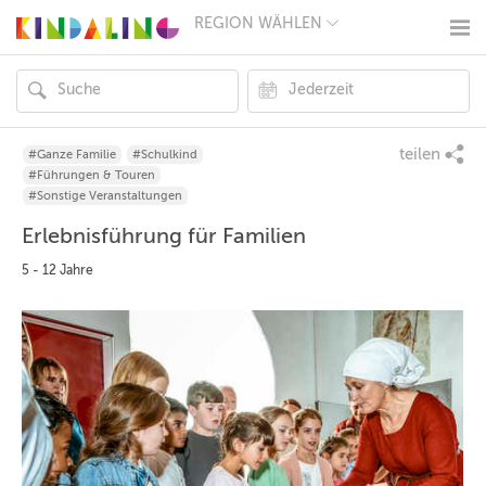
REGION WÄHLEN
BERLIN
MÜNCHEN
HAMBURG
FRANKFURT
KÖLN
DÜSSELDORF
teilen
#Ganze Familie
#Schulkind
STUTTGART
#Führungen & Touren
ESSEN
#Sonstige Veranstaltungen
HANNOVER
Erlebnisführung für Familien
LEIPZIG
DRESDEN
5 - 12 Jahre
NÜRNBERG
WIEN
ZÜRICH
ANDERE
REGIONEN