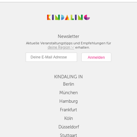
Newsletter
Aktuelle Veranstaltungstipps und Empfehlungen für
deine Region
Berlin
erhalten.
München
Hamburg
Frankfurt
KINDALING IN
Köln
Düsseldorf
Berlin
Stuttgart
München
Essen
Hamburg
Hannover
Frankfurt
Leipzig
Köln
Dresden
Düsseldorf
Nürnberg
Wien
Stuttgart