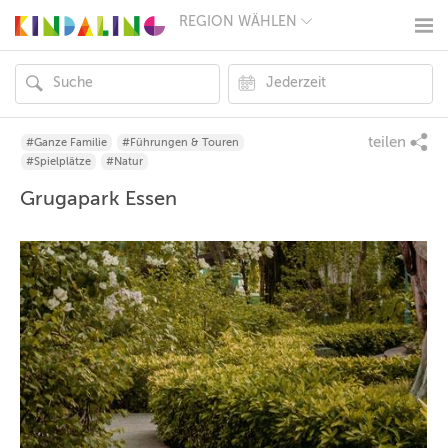
REGION WÄHLEN
BERLIN
MÜNCHEN
HAMBURG
FRANKFURT
KÖLN
DÜSSELDORF
teilen
#Ganze Familie
#Führungen & Touren
STUTTGART
#Spielplätze
#Natur
ESSEN
Grugapark Essen
HANNOVER
LEIPZIG
DRESDEN
NÜRNBERG
WIEN
ZÜRICH
ANDERE
REGIONEN