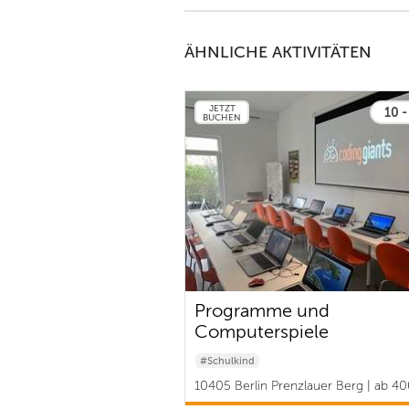
ÄHNLICHE AKTIVITÄTEN
JETZT
10 -
BUCHEN
Programme und
Computerspiele
(AppInventor,Kodu) -
#Schulkind
Semester 2
10405 Berlin Prenzlauer Berg | ab 40