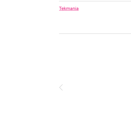
Tekmania
in allem ein toller Ort für Ihr
1