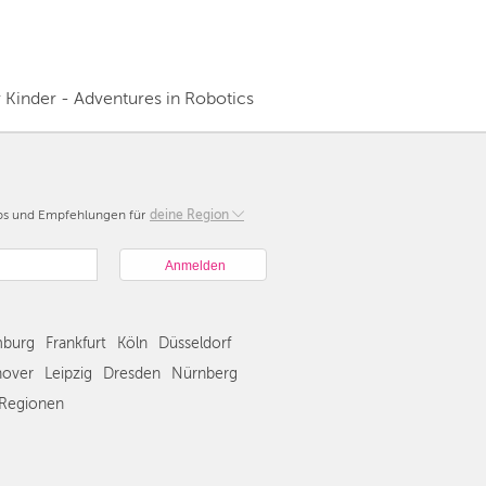
Kinder - Adventures in Robotics
pps und Empfehlungen für
Berlin
deine Region
München
Hamburg
Frankfurt
Köln
burg
Frankfurt
Köln
Düsseldorf
Düsseldorf
Stuttgart
over
Leipzig
Dresden
Nürnberg
Essen
Regionen
Hannover
Leipzig
Dresden