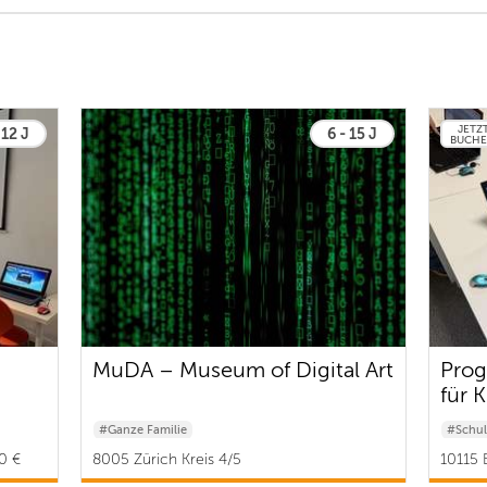
JETZ
 12 J
6 - 15 J
BUCH
MuDA – Museum of Digital Art
Prog
für 
#Ganze Familie
#Schul
0 €
8005 Zürich Kreis 4/5
10115 B