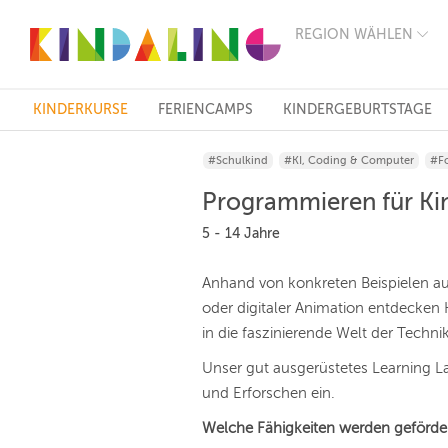
REGION WÄHLEN
BERLIN
MÜNCHEN
HAMBURG
FRANKFURT
KINDERKURSE
FERIENCAMPS
KINDERGEBURTSTAGE
KÖLN
DÜSSELDORF
#Schulkind
#KI, Coding & Computer
#F
STUTTGART
ESSEN
Programmieren für Kin
HANNOVER
LEIPZIG
5 - 14 Jahre
DRESDEN
NÜRNBERG
Anhand von konkreten Beispielen a
WIEN
oder digitaler Animation entdecken K
ZÜRICH
ANDERE
in die faszinierende Welt der Techni
REGIONEN
Unser gut ausgerüstetes Learning L
und Erforschen ein.
Welche Fähigkeiten werden geförde