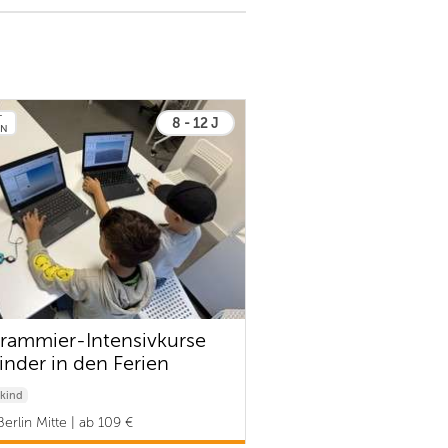
T
8 - 12 J
EN
rammier-Intensivkurse
Kinder in den Ferien
kind
erlin Mitte | ab 109 €