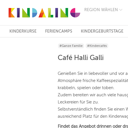
REGION WÄHLEN
BERLIN
MÜNCHEN
HAMBURG
FRANKFURT
KINDERKURSE
FERIENCAMPS
KINDERGEBURTSTAGE
KÖLN
DÜSSELDORF
#Ganze Familie
#Kindercafés
STUTTGART
ESSEN
Café Halli Galli
HANNOVER
LEIPZIG
DRESDEN
Genießen Sie in liebevoller und vor 
NÜRNBERG
Atmosphäre frische Kaffeespezialitä
WIEN
krabbeln, spielen oder toben.
ZÜRICH
ANDERE
Zudem bereiten wir auch viele hau
REGIONEN
Leckereien für Sie zu.
Selbstverständlich finden Sie einen
ausreichend Platz für den Kinderwa
Findet das Angebot drinnen oder dr