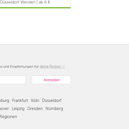
Düsseldorf Wersten | ab 6 €
pps und Empfehlungen für
Berlin
deine Region
München
Hamburg
Frankfurt
Köln
burg
Frankfurt
Köln
Düsseldorf
Düsseldorf
Stuttgart
over
Leipzig
Dresden
Nürnberg
Essen
Regionen
Hannover
Leipzig