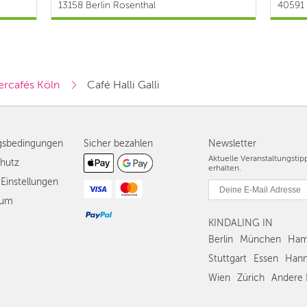
13158 Berlin Rosenthal
40591 
ercafés Köln
Café Halli Galli
gsbedingungen
Sicher bezahlen
Newsletter
Aktuelle Veranstaltungsti
hutz
erhalten.
Einstellungen
sum
KINDALING IN
Berlin
München
Ham
Stuttgart
Essen
Hann
Wien
Zürich
Andere 