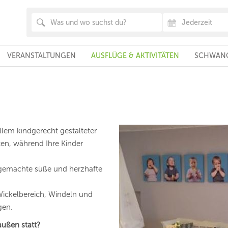
VERANSTALTUNGEN
AUSFLÜGE & AKTIVITÄTEN
SCHWANG
allem kindgerecht gestalteter
ten, während Ihre Kinder
sgemachte süße und herzhafte
 Wickelbereich, Windeln und
gen.
außen statt?