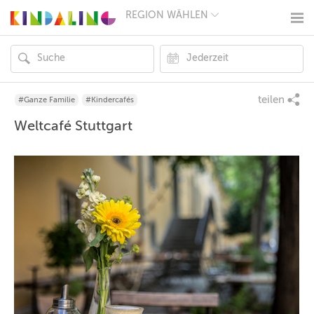
REGION WÄHLEN
BERLIN
MÜNCHEN
HAMBURG
FRANKFURT
KÖLN
DÜSSELDORF
teilen
#Ganze Familie
#Kindercafés
STUTTGART
Weltcafé Stuttgart
ESSEN
HANNOVER
LEIPZIG
DRESDEN
NÜRNBERG
WIEN
ZÜRICH
ANDERE
REGIONEN