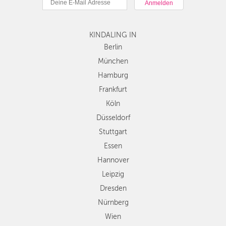
Hamburg
Frankfurt
KINDALING IN
Köln
Düsseldorf
Berlin
Stuttgart
München
Essen
Hamburg
Hannover
Frankfurt
Leipzig
Köln
Dresden
Düsseldorf
Nürnberg
Wien
Stuttgart
Zürich
Essen
Andere
Hannover
Regionen
Leipzig
Dresden
Nürnberg
Wien