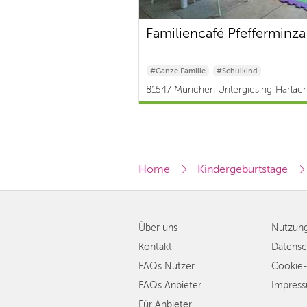
Familiencafé Pfefferminza
#Ganze Familie
#Schulkind
#Baby & Kleinkind
81547 München Untergiesing-Harlach
ab 0 €
Home
Kindergeburtstage
Über uns
Nutzun
Kontakt
Datensc
FAQs Nutzer
Cookie-
FAQs Anbieter
Impres
Für Anbieter