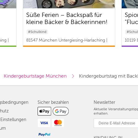
Süße Ferien – Backspaß für
Spio
kleine Bäcker & Bäckerinnen!
"Flu
#Schulkind
#Schul
ing |
81547 München Untergiesing-Harlaching |
10119 B
ab 39 €
Kindergeburtstage München
Kindergeburtstag mit Back
gsbedingungen
Sicher bezahlen
Newsletter
Aktuelle Veranstaltungsti
hutz
erhalten.
Einstellungen
sum