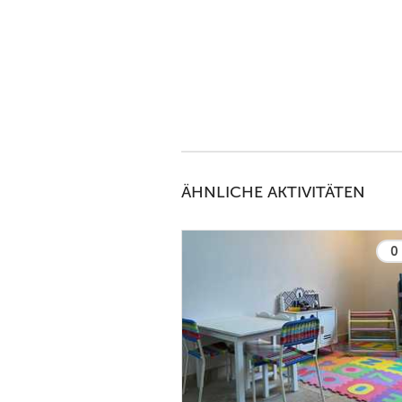
 bietet sie Backworkshops für
her auch Kuchen 🎂 Neuer

ÄHNLICHE AKTIVITÄTEN
0 