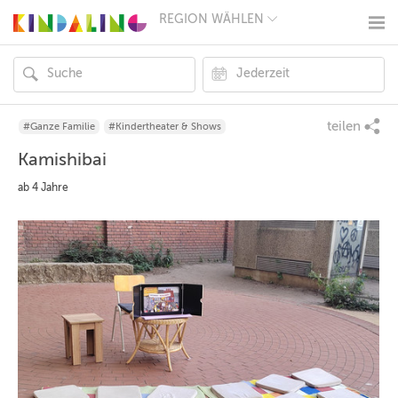
REGION WÄHLEN
BERLIN
MÜNCHEN
HAMBURG
FRANKFURT
KÖLN
DÜSSELDORF
teilen
#Ganze Familie
#Kindertheater & Shows
STUTTGART
Kamishibai
ESSEN
HANNOVER
ab 4 Jahre
LEIPZIG
DRESDEN
NÜRNBERG
WIEN
ZÜRICH
ANDERE
REGIONEN