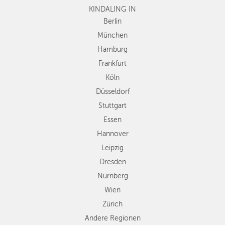
KINDALING IN
Köln
Düsseldorf
Berlin
Stuttgart
München
Essen
Hamburg
Hannover
Frankfurt
Leipzig
Köln
Dresden
Düsseldorf
Nürnberg
Wien
Stuttgart
Zürich
Essen
Andere
Hannover
Regionen
Leipzig
Dresden
Nürnberg
Wien
Zürich
Andere Regionen