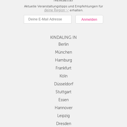
Newsletter
Aktuelle Veranstaltungstipps und Empfehlungen für
deine Region
Berlin
erhalten.
München
Hamburg
Frankfurt
KINDALING IN
Köln
Düsseldorf
Berlin
Stuttgart
München
Essen
Hamburg
Hannover
Frankfurt
Leipzig
Köln
Dresden
Düsseldorf
Nürnberg
Wien
Stuttgart
Zürich
Essen
Andere
Hannover
Regionen
Leipzig
Dresden