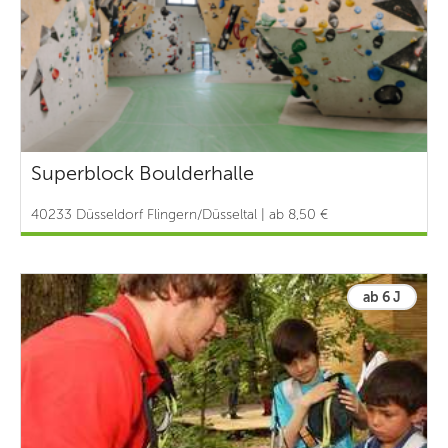
Superblock Boulderhalle
40233 Düsseldorf Flingern/Düsseltal | ab 8,50 €
ab 6 J