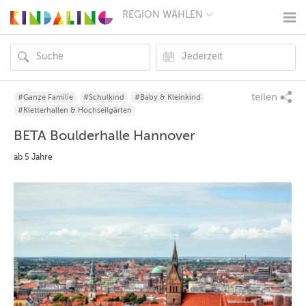
REGION WÄHLEN
BERLIN
MÜNCHEN
HAMBURG
FRANKFURT
KÖLN
DÜSSELDORF
teilen
#Ganze Familie
#Schulkind
#Baby & Kleinkind
STUTTGART
#Kletterhallen & Hochseilgärten
ESSEN
BETA Boulderhalle Hannover
HANNOVER
LEIPZIG
ab 5 Jahre
DRESDEN
NÜRNBERG
WIEN
ZÜRICH
ANDERE
REGIONEN