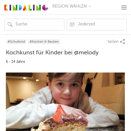
REGION WÄHLEN
BERLIN
MÜNCHEN
HAMBURG
FRANKFURT
KÖLN
DÜSSELDORF
teilen
#Schulkind
#Kochen & Backen
STUTTGART
Kochkunst für Kinder bei @melody
ESSEN
HANNOVER
6 - 14 Jahre
LEIPZIG
DRESDEN
NÜRNBERG
WIEN
ZÜRICH
ANDERE
REGIONEN