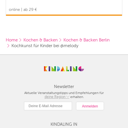
online | ab 29 €
Home
Kochen & Backen
Kochen & Backen Berlin
Kochkunst für Kinder bei @melody
Newsletter
Aktuelle Veranstaltungstipps und Empfehlungen für
deine Region
Berlin
erhalten.
München
Hamburg
Frankfurt
KINDALING IN
Köln