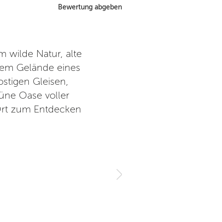
Bewertung abgeben
m wilde Natur, alte
Der Naturpark Südgelände is
dem Gelände eines
und um dem Trubel der Stadt
tigen Gleisen,
Wege a
rüne Oase voller
r Ort zum Entdecken