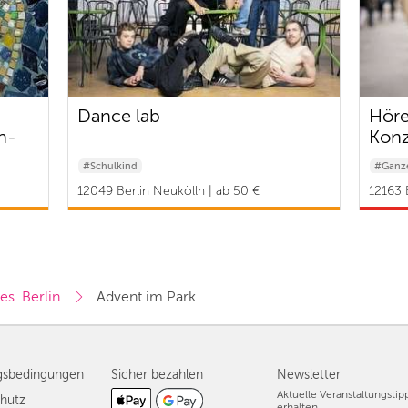
Dance lab
Höre
n-
Konz
#Schulkind
#Ganze
12049 Berlin Neukölln | ab 50 €
12163 B
es  Berlin
Advent im Park 
gsbedingungen
Sicher bezahlen
Newsletter
Aktuelle Veranstaltungsti
hutz
erhalten.