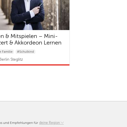
n & Mitspielen – Mini-
ert & Akkordeon Lernen
 Familie
#Schulkind
erlin Steglitz
pps und Empfehlungen für
Berlin
deine Region