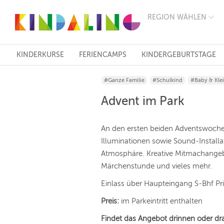
REGION WÄHLEN
BERLIN
MÜNCHEN
HAMBURG
FRANKFURT
KINDERKURSE
FERIENCAMPS
KINDERGEBURTSTAGE
KÖLN
DÜSSELDORF
#Ganze Familie
#Schulkind
#Baby & Kle
STUTTGART
ESSEN
Advent im Park
HANNOVER
LEIPZIG
DRESDEN
An den ersten beiden Adventswoch
NÜRNBERG
Illuminationen sowie Sound-Install
WIEN
Atmosphäre. Kreative Mitmachangeb
ZÜRICH
ANDERE
Märchenstunde und vieles mehr.
REGIONEN
Einlass über Haupteingang S-Bhf Pr
Preis:
im Parkeintritt enthalten
Findet das Angebot drinnen oder dr