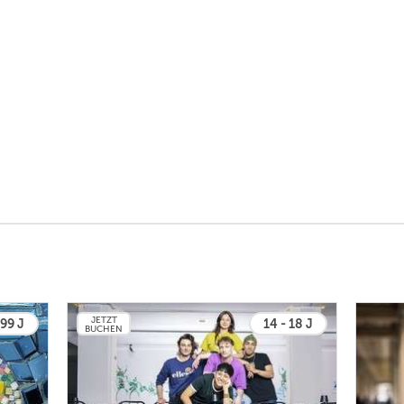
JETZT
 99 J
14 - 18 J
BUCHEN