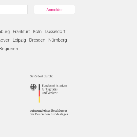
München
Hamburg
Frankfurt
Köln
burg
Frankfurt
Köln
Düsseldorf
Düsseldorf
Stuttgart
over
Leipzig
Dresden
Nürnberg
Essen
Regionen
Hannover
Leipzig
Dresden
Nürnberg
Wien
Zürich
Andere
Regionen