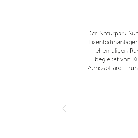
ur Park aufmerksam geworden
Der Naturpark Südg
ark bietet eine Menge zu
Eisenbahnanlagen
 Motive zum fotografieren, ein
ehemaligen Ra
 Sommertag sehr zu empfehlen,
begleitet von K
e läuft.
Atmosphäre – ruhig
 2023