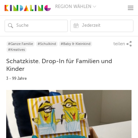
REGION WÄHLEN
BERLIN
MÜNCHEN
HAMBURG
FRANKFURT
KÖLN
DÜSSELDORF
teilen
#Ganze Familie
#Schulkind
#Baby & Kleinkind
STUTTGART
#Kreatives
ESSEN
Schatzkiste. Drop-In für Familien und
HANNOVER
LEIPZIG
Kinder
DRESDEN
3 - 99 Jahre
NÜRNBERG
WIEN
ZÜRICH
ANDERE
REGIONEN