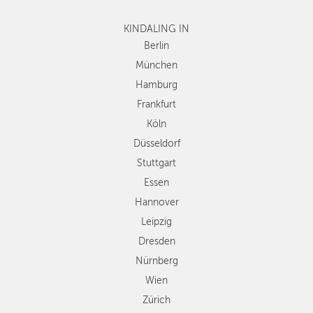
Frankfurt
KINDALING IN
Köln
Düsseldorf
Berlin
Stuttgart
München
Essen
Hamburg
Hannover
Frankfurt
Leipzig
Köln
Dresden
Düsseldorf
Nürnberg
Wien
Stuttgart
Zürich
Essen
Andere
Hannover
Regionen
Leipzig
Dresden
Nürnberg
Wien
Zürich