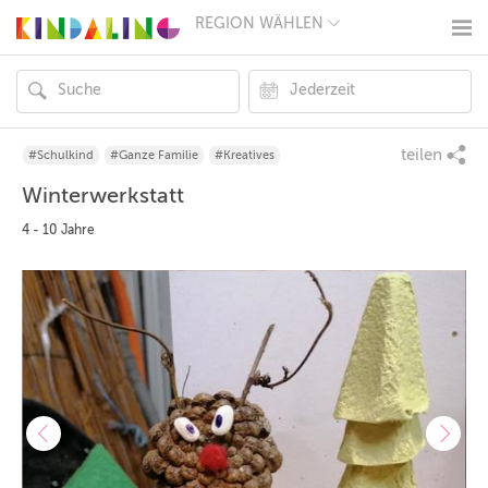
REGION WÄHLEN
BERLIN
MÜNCHEN
HAMBURG
FRANKFURT
KÖLN
DÜSSELDORF
teilen
#Schulkind
#Ganze Familie
#Kreatives
STUTTGART
Winterwerkstatt
ESSEN
HANNOVER
4 - 10 Jahre
LEIPZIG
DRESDEN
NÜRNBERG
WIEN
ZÜRICH
ANDERE
REGIONEN