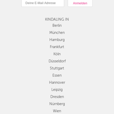
München
DÜSSELDORF
Hamburg
STUTTGART
Frankfurt
KINDALING IN
Köln
ESSEN
Düsseldorf
Berlin
Stuttgart
München
HANNOVER
Essen
Hamburg
LEIPZIG
Hannover
Frankfurt
Leipzig
DRESDEN
Köln
Dresden
Düsseldorf
Nürnberg
NÜRNBERG
Wien
Stuttgart
WIEN
Zürich
Essen
Andere
Hannover
ZÜRICH
Regionen
Leipzig
Dresden
Nürnberg
Wien