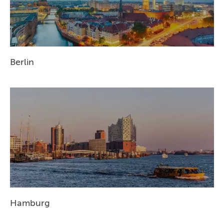
BERLIN
MÜNCHEN
HAMBURG
Berlin
FRANKFURT
KÖLN
DÜSSELDORF
STUTTGART
ESSEN
HANNOVER
LEIPZIG
Hamburg
DRESDEN