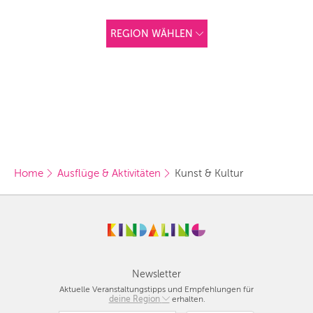
REGION WÄHLEN
ANDERE
REGIONEN
Vorschlag basierend
auf deinem Standort
Hier findest du vor
allem Online-
Angebote und
Angebote außerhalb
unserer Städte.
Home
Ausflüge & Aktivitäten
Kunst & Kultur
BERLIN
MÜNCHEN
HAMBURG
FRANKFURT
Newsletter
Aktuelle Veranstaltungstipps und Empfehlungen für
KÖLN
deine Region
Berlin
erhalten.