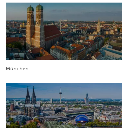
NÜRNBERG
WIEN
ZÜRICH
München