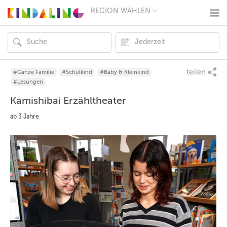
REGION WÄHLEN
BERLIN
MÜNCHEN
HAMBURG
FRANKFURT
KÖLN
DÜSSELDORF
teilen
#Ganze Familie
#Schulkind
#Baby & Kleinkind
STUTTGART
#Lesungen
ESSEN
Kamishibai Erzähltheater
HANNOVER
LEIPZIG
ab 3 Jahre
DRESDEN
NÜRNBERG
WIEN
ZÜRICH
ANDERE
REGIONEN