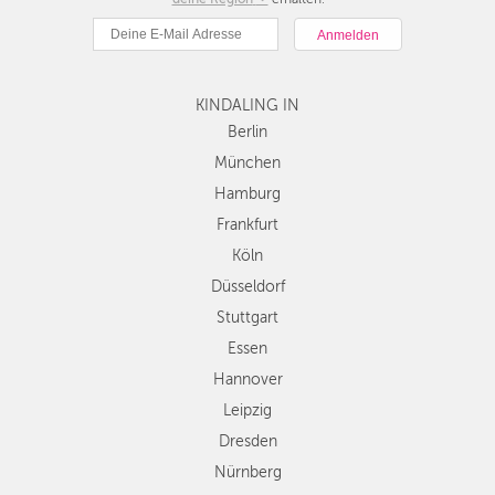
München
Hamburg
Frankfurt
KINDALING IN
Köln
Düsseldorf
Berlin
Stuttgart
München
Essen
Hamburg
Hannover
Frankfurt
Leipzig
Köln
Dresden
Düsseldorf
Nürnberg
Wien
Stuttgart
Zürich
Essen
Andere
Hannover
Regionen
Leipzig
Dresden
Nürnberg