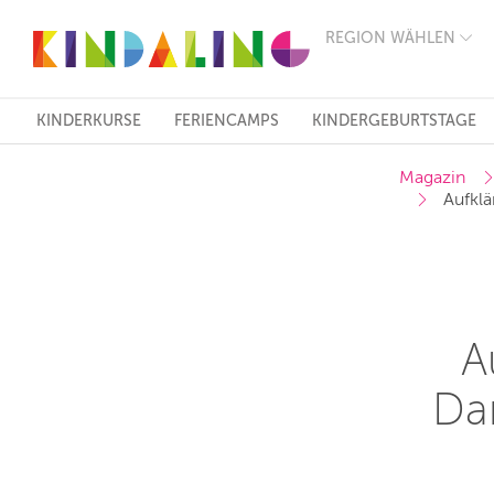
REGION WÄHLEN
BERLIN
MÜNCHEN
HAMBURG
FRANKFURT
KINDERKURSE
FERIENCAMPS
KINDERGEBURTSTAGE
KÖLN
DÜSSELDORF
Magazin
STUTTGART
Aufklä
ESSEN
HANNOVER
LEIPZIG
DRESDEN
NÜRNBERG
WIEN
ZÜRICH
A
ANDERE
REGIONEN
Dam