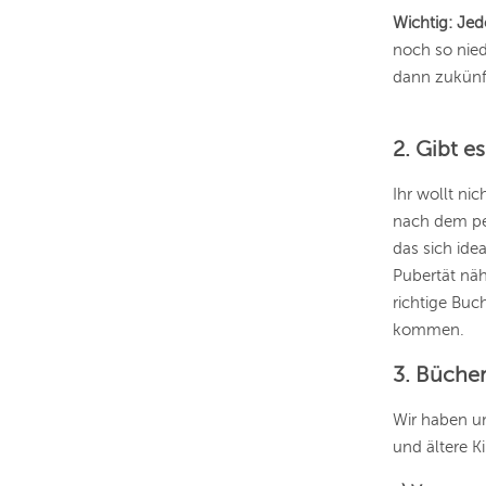
Wichtig: Jede
noch so nied
dann zukünft
2. Gibt e
Ihr wollt ni
nach dem per
das
sich id
Pubertät näh
richtige Bu
kommen.
3. Bücher
Wir haben un
und ältere K