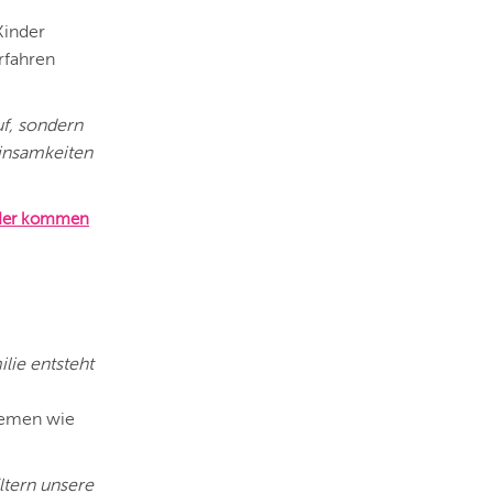
Kinder
rfahren
uf, sondern
einsamkeiten
nder kommen
lie entsteht
Themen wie
ltern unsere