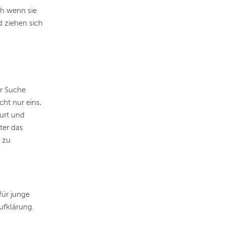
ch wenn sie
d ziehen sich
er Suche
cht nur eins,
urt und
ter das
 zu
für junge
ufklärung.