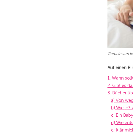
Gemeinsam le
Auf einen Bl
1. Wann soll
2. Gibt es d
3. Bücher üb
a) Von we
b) Wieso?
c) Ein Baby
d) Wie ent
e) Klär mic