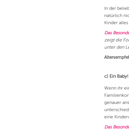
In der beli
natürlich n
Kinder all
Das Besond
zeigt die F
unter den L
Altersempf
c) Ein Baby!
Wenn ihr ei
Familienkons
genauer ans
unterschied
eine Kinde
Das Besonde