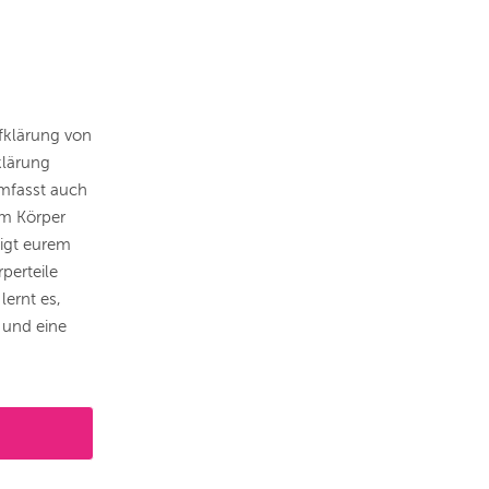
ufklärung von
klärung
umfasst auch
em Körper
eigt eurem
rperteile
lernt es,
 und eine