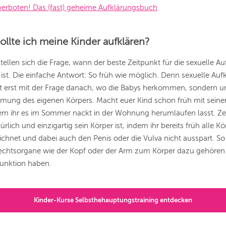
verboten! Das (fast) geheime Aufklärungsbuch
ollte ich meine Kinder aufklären?
 stellen sich die Frage, wann der beste Zeitpunkt für die sexuelle A
 ist. Die einfache Antwort: So früh wie möglich. Denn sexuelle Auf
ht erst mit der Frage danach, wo die Babys herkommen, sondern 
mung des eigenen Körpers. Macht euer Kind schon früh mit sein
dem ihr es im Sommer nackt in der Wohnung herumlaufen lasst. Z
ürlich und einzigartig sein Körper ist, indem ihr bereits früh alle Kö
ichnet und dabei auch den Penis oder die Vulva nicht ausspart. So 
echtsorgane wie der Kopf oder der Arm zum Körper dazu gehören
unktion haben.
Kinder-Kurse Selbsthehauptungstraining entdecken