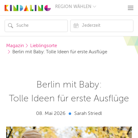
REGION WÄHLEN
BERLIN
MÜNCHEN
HAMBURG
FRANKFURT
KÖLN
DÜSSELDORF
Magazin
Lieblingsorte
STUTTGART
Berlin mit Baby: Tolle Ideen für erste Ausflüge
ESSEN
HANNOVER
LEIPZIG
DRESDEN
NÜRNBERG
Berlin mit Baby:
WIEN
ZÜRICH
Tolle Ideen für erste Ausflüge
ANDERE
REGIONEN
08. Mai 2026
Sarah Striedl