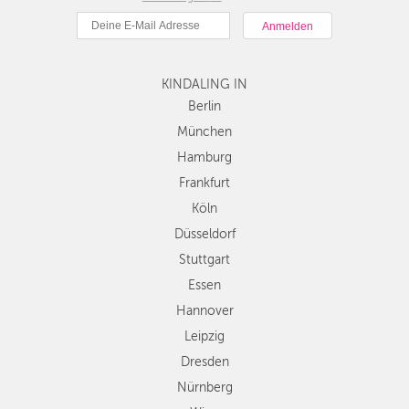
München
Hamburg
Frankfurt
KINDALING IN
Köln
Düsseldorf
Berlin
Stuttgart
München
Essen
Hamburg
Hannover
Frankfurt
Leipzig
Köln
Dresden
Düsseldorf
Nürnberg
Wien
Stuttgart
Zürich
Essen
Andere
Hannover
Regionen
Leipzig
Dresden
Nürnberg