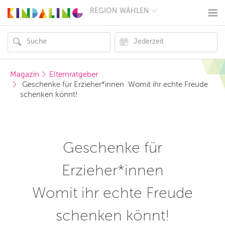
REGION WÄHLEN
BERLIN
MÜNCHEN
HAMBURG
FRANKFURT
KÖLN
DÜSSELDORF
Magazin
Elternratgeber
STUTTGART
 Geschenke für Erzieher*innen  Womit ihr echte Freude 
ESSEN
schenken könnt!
HANNOVER
LEIPZIG
DRESDEN
NÜRNBERG
WIEN
Geschenke für
ZÜRICH
ANDERE
REGIONEN
Erzieher*innen
Womit ihr echte Freude
schenken könnt!