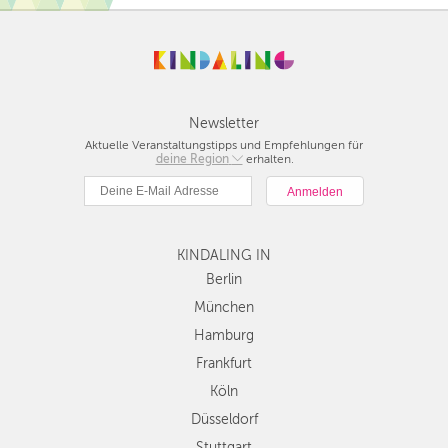
Newsletter
Aktuelle Veranstaltungstipps und Empfehlungen für
deine Region
Berlin
erhalten.
München
Hamburg
Frankfurt
KINDALING IN
Köln
Düsseldorf
Berlin
Stuttgart
München
Essen
Hamburg
Hannover
Frankfurt
Leipzig
Köln
Dresden
Düsseldorf
Nürnberg
Wien
Stuttgart