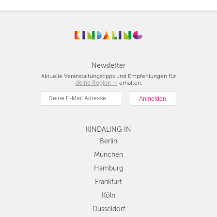
Newsletter
Aktuelle Veranstaltungstipps und Empfehlungen für
deine Region
Berlin
erhalten.
München
Hamburg
Frankfurt
KINDALING IN
Köln
Düsseldorf
Berlin
Stuttgart
München
Essen
Hamburg
Hannover
Frankfurt
Leipzig
Köln
Dresden
Düsseldorf
Nürnberg