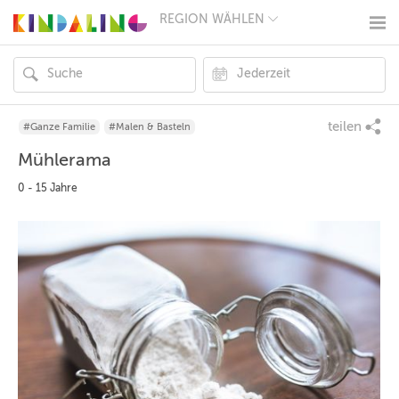
REGION WÄHLEN
BERLIN
MÜNCHEN
HAMBURG
FRANKFURT
KÖLN
DÜSSELDORF
teilen
#Ganze Familie
#Malen & Basteln
STUTTGART
Mühlerama
ESSEN
HANNOVER
0 - 15 Jahre
LEIPZIG
DRESDEN
NÜRNBERG
WIEN
ZÜRICH
ANDERE
REGIONEN