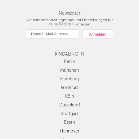
Newsletter
Aktuelle Veranstaltungstipps und Empfehlungen für
deine Region
Berlin
erhalten.
München
Hamburg
Frankfurt
KINDALING IN
Köln
Düsseldorf
Berlin
Stuttgart
München
Essen
Hamburg
Hannover
Frankfurt
Leipzig
Köln
Dresden
Düsseldorf
Nürnberg
Wien
Stuttgart
Zürich
Essen
Andere
Hannover
Regionen