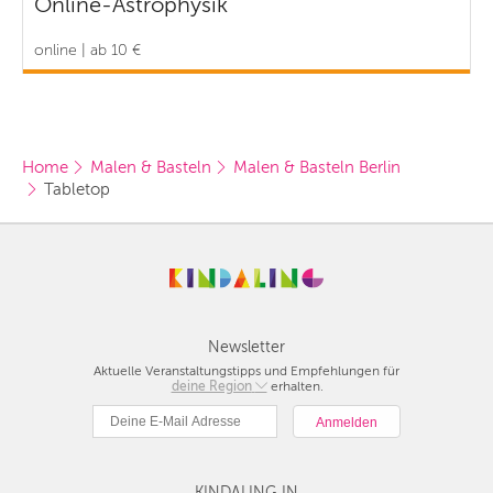
Online-Astrophysik
online | ab 10 €
Home
Malen & Basteln
Malen & Basteln Berlin
Tabletop
Newsletter
Aktuelle Veranstaltungstipps und Empfehlungen für
deine Region
Berlin
erhalten.
München
Hamburg
Frankfurt
KINDALING IN
Köln