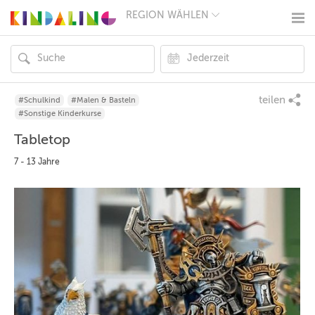
REGION WÄHLEN
BERLIN
MÜNCHEN
HAMBURG
FRANKFURT
KÖLN
DÜSSELDORF
teilen
#Schulkind
#Malen & Basteln
STUTTGART
#Sonstige Kinderkurse
ESSEN
Tabletop
HANNOVER
LEIPZIG
7 - 13 Jahre
DRESDEN
NÜRNBERG
WIEN
ZÜRICH
ANDERE
REGIONEN