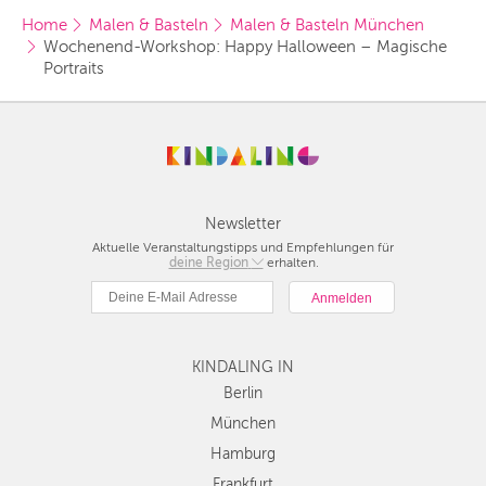
Home
Malen & Basteln
Malen & Basteln München
Wochenend-Workshop: Happy Halloween – Magische 
Portraits 
Newsletter
Aktuelle Veranstaltungstipps und Empfehlungen für
deine Region
Berlin
erhalten.
München
Hamburg
Frankfurt
KINDALING IN
Köln
Düsseldorf
Berlin
Stuttgart
München
Essen
Hamburg
Hannover
Frankfurt