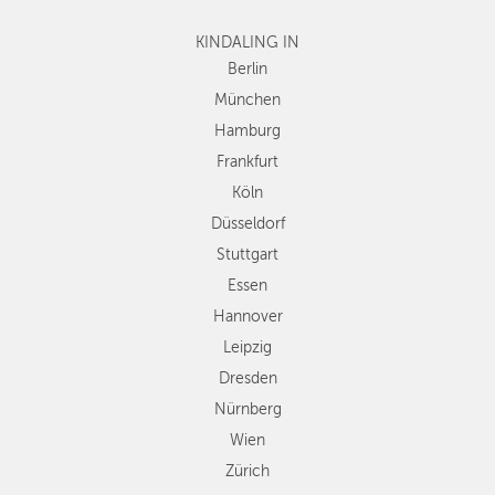
Frankfurt
KINDALING IN
Köln
Düsseldorf
Berlin
Stuttgart
München
Essen
Hamburg
Hannover
Frankfurt
Leipzig
Köln
Dresden
Düsseldorf
Nürnberg
Wien
Stuttgart
Zürich
Essen
Andere
Hannover
Regionen
Leipzig
Dresden
Nürnberg
Wien
Zürich