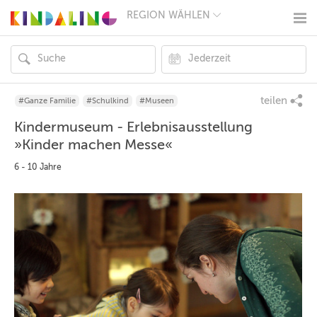
REGION WÄHLEN
BERLIN
MÜNCHEN
HAMBURG
FRANKFURT
KÖLN
DÜSSELDORF
teilen
#Ganze Familie
#Schulkind
#Museen
STUTTGART
Kindermuseum - Erlebnisausstellung
ESSEN
HANNOVER
»Kinder machen Messe«
LEIPZIG
DRESDEN
6 - 10 Jahre
NÜRNBERG
WIEN
ZÜRICH
ANDERE
REGIONEN