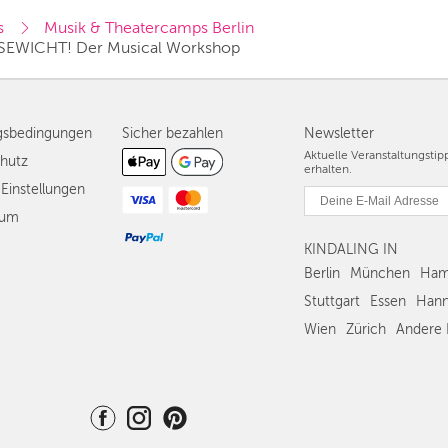
s
Musik & Theatercamps Berlin
SEWICHT! Der Musical Workshop 
gsbedingungen
Sicher bezahlen
Newsletter
Aktuelle Veranstaltungsti
hutz
erhalten.
Einstellungen
sum
KINDALING IN
Berlin
München
Ham
Stuttgart
Essen
Hann
Wien
Zürich
Andere 