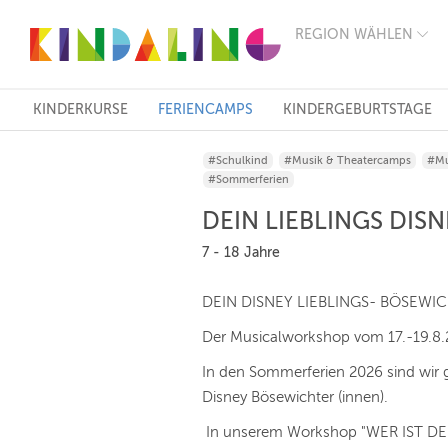
REGION WÄHLEN
BERLIN
MÜNCHEN
HAMBURG
FRANKFURT
KINDERKURSE
FERIENCAMPS
KINDERGEBURTSTAGE
KÖLN
DÜSSELDORF
#Schulkind
#Musik & Theatercamps
#Mu
STUTTGART
#Sommerferien
ESSEN
HANNOVER
DEIN LIEBLINGS DISN
LEIPZIG
DRESDEN
7 - 18 Jahre
NÜRNBERG
WIEN
DEIN DISNEY LIEBLINGS- BÖSEWI
ZÜRICH
ANDERE
Der Musicalworkshop vom 17.-19.8
REGIONEN
In den Sommerferien 2026 sind wir g
Disney Bösewichter (innen).
In unserem Workshop "WER IST DE