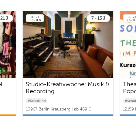
JETZT
JETZ
 21 J
7 - 13 J
BUCHEN
BUCH
l
Studio-Kreativwoche: Musik &
Thea
Recording
Popc
#Schulkind
#Schul
10967 Berlin Kreuzberg | ab 469 €
12159 