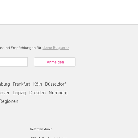
pps und Empfehlungen für
Berlin
deine Region
München
Hamburg
Frankfurt
Köln
burg
Frankfurt
Köln
Düsseldorf
Düsseldorf
Stuttgart
over
Leipzig
Dresden
Nürnberg
Essen
Regionen
Hannover
Leipzig
Dresden
Nürnberg
Wien