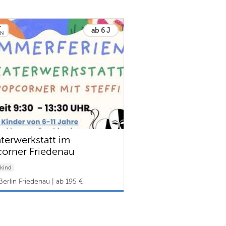
T
ab 6 J
EN
terwerkstatt im
orner Friedenau
kind
Berlin Friedenau | ab 195 €