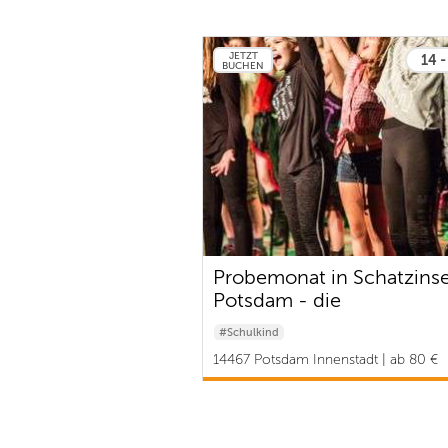
JETZT
14 -
BUCHEN
Probemonat in Schatzinse
Potsdam - die
Musicalakademie!
#Schulkind
14467 Potsdam Innenstadt | ab 80 €