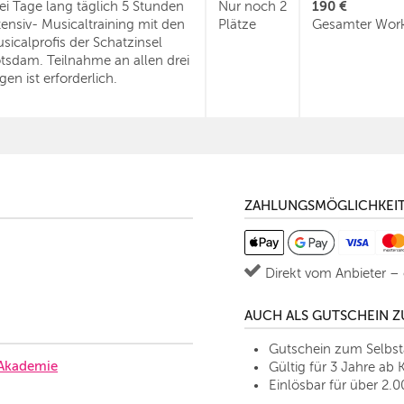
190 €
ei Tage lang täglich 5 Stunden
Nur noch 2
tensiv- Musicaltraining mit den
Plätze
Gesamter Wor
sicalprofis der Schatzinsel
tsdam. Teilnahme an allen drei
gen ist erforderlich.
ZAHLUNGSMÖGLICHKEI
Direkt vom Anbieter –
AUCH ALS GUTSCHEIN 
Gutschein zum Selbs
 Akademie
Gültig für 3 Jahre ab 
Einlösbar für über 2.0