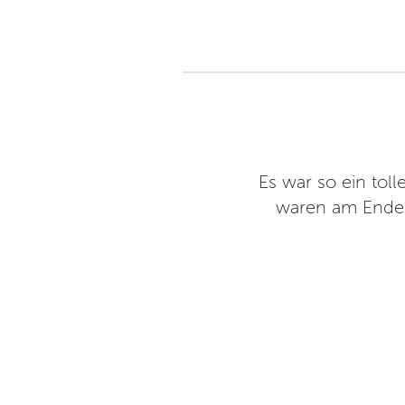
t eine Projektwoche gestaltet
Es war so ein tol
en sechs etwa zwanzigminütige
waren am Ende g
aren beteiligt und wurden von
und Gesang gecoacht. Diese
er gut durchdachten Gruppen-
mussten nur unterstützen. Man
führung solcher Workshops hat
nis war für alle Beteiligten
heidender war, dass man in der