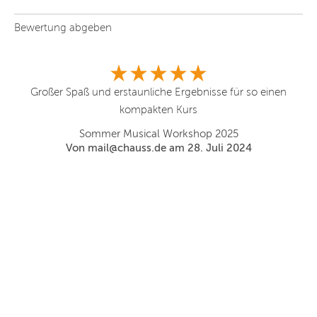
Bewertung abgeben
,
Großer Spaß und erstaunliche Ergebnisse für so einen
Se
h,
kompakten Kurs
Co
D
Sommer Musical Workshop 2025
 O
Von mail@chauss.de am 28. Juli 2024
Fä
ei
r
Sc