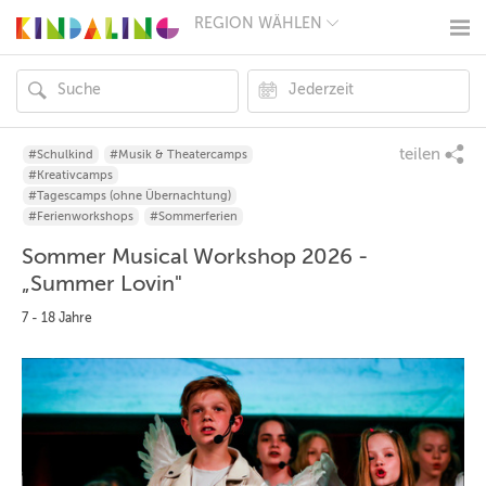
REGION WÄHLEN
BERLIN
MÜNCHEN
HAMBURG
FRANKFURT
KÖLN
DÜSSELDORF
teilen
#Schulkind
#Musik & Theatercamps
STUTTGART
#Kreativcamps
ESSEN
#Tagescamps (ohne Übernachtung)
HANNOVER
#Ferienworkshops
#Sommerferien
LEIPZIG
Sommer Musical Workshop 2026 -
DRESDEN
NÜRNBERG
„Summer Lovin"
WIEN
7 - 18 Jahre
ZÜRICH
ANDERE
REGIONEN