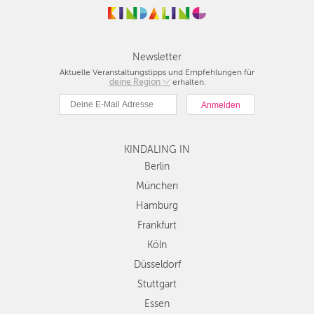
Newsletter
Aktuelle Veranstaltungstipps und Empfehlungen für
deine Region
Berlin
erhalten.
München
Hamburg
Frankfurt
KINDALING IN
Köln
Düsseldorf
Berlin
Stuttgart
München
Essen
Hamburg
Hannover
Frankfurt
Leipzig
Köln
Dresden
Düsseldorf
Nürnberg
Wien
Stuttgart
Zürich
Essen