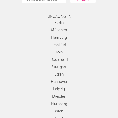
Hamburg
Frankfurt
KINDALING IN
Köln
Düsseldorf
Berlin
Stuttgart
München
Essen
Hamburg
Hannover
Frankfurt
Leipzig
Köln
Dresden
Düsseldorf
Nürnberg
Wien
Stuttgart
Zürich
Essen
Andere
Hannover
Regionen
Leipzig
Dresden
Nürnberg
Wien