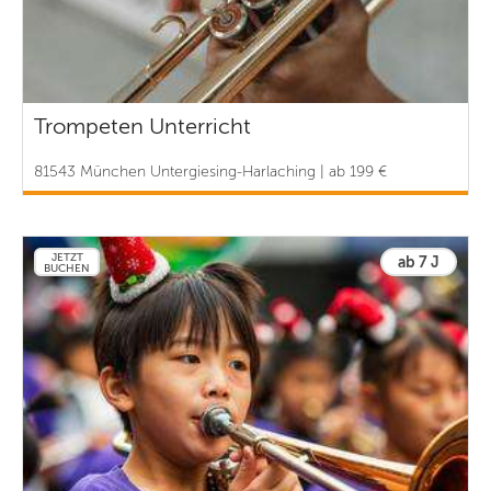
Trompeten Unterricht
81543 München Untergiesing-Harlaching | ab 199 €
JETZT
ab 7 J
BUCHEN