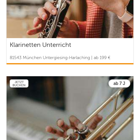
Klarinetten Unterricht
81543 München Untergiesing-Harlaching | ab 199 €
JETZT
ab 7 J
BUCHEN