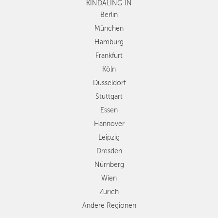
KINDALING IN
Köln
Düsseldorf
Berlin
Stuttgart
München
Essen
Hamburg
Hannover
Frankfurt
Leipzig
Köln
Dresden
Düsseldorf
Nürnberg
Wien
Stuttgart
Zürich
Essen
Andere
Hannover
Regionen
Leipzig
Dresden
Nürnberg
Wien
Zürich
Andere Regionen