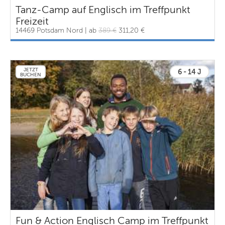
Tanz-Camp auf Englisch im Treffpunkt
Freizeit
14469 Potsdam Nord | ab
389 €
311,20 €
JETZT
6 - 14 J
BUCHEN
Fun & Action Englisch Camp im Treffpunkt