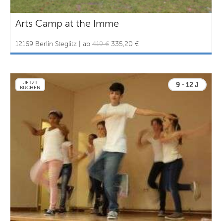
Arts Camp at the Imme
12169 Berlin Steglitz | ab
419 €
335,20 €
JETZT
9 - 12 J
BUCHEN