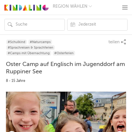
REGION WÄHLEN
BERLIN
MÜNCHEN
HAMBURG
FRANKFURT
KÖLN
DÜSSELDORF
teilen
#Schulkind
#Naturcamps
STUTTGART
#Sprachreisen & Sprachferien
ESSEN
#Camps mit Übernachtung
#Osterferien
HANNOVER
Oster Camp auf Englisch im Jugenddorf am
LEIPZIG
DRESDEN
Ruppiner See
NÜRNBERG
8 - 15 Jahre
WIEN
ZÜRICH
ANDERE
REGIONEN