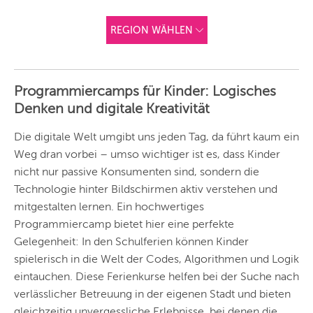
REGION WÄHLEN
ANDERE
REGIONEN
Programmiercamps für Kinder: Logisches
Vorschlag basierend
Denken und digitale Kreativität
auf deinem Standort
Hier findest du vor
allem Online-
Angebote und
Die digitale Welt umgibt uns jeden Tag, da führt kaum ein
Angebote außerhalb
Weg dran vorbei – umso wichtiger ist es, dass Kinder
unserer Städte.
nicht nur passive Konsumenten sind, sondern die
BERLIN
Technologie hinter Bildschirmen aktiv verstehen und
MÜNCHEN
mitgestalten lernen. Ein hochwertiges
Programmiercamp bietet hier eine perfekte
HAMBURG
Gelegenheit: In den Schulferien können Kinder
spielerisch in die Welt der Codes, Algorithmen und Logik
FRANKFURT
eintauchen. Diese Ferienkurse helfen bei der Suche nach
KÖLN
verlässlicher Betreuung in der eigenen Stadt und bieten
gleichzeitig unvergessliche Erlebnisse, bei denen die