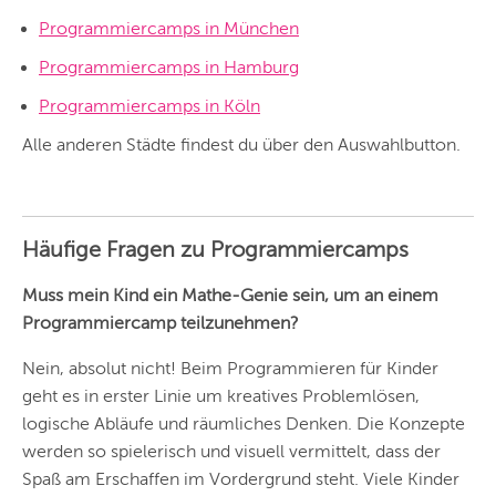
HAMBURG
Programmiercamps in München
FRANKFURT
Programmiercamps in Hamburg
Programmiercamps in Köln
KÖLN
Alle anderen Städte findest du über den Auswahlbutton.
DÜSSELDORF
STUTTGART
ESSEN
Häufige Fragen zu Programmiercamps
HANNOVER
Muss mein Kind ein Mathe-Genie sein, um an einem
Programmiercamp teilzunehmen?
LEIPZIG
Nein, absolut nicht! Beim Programmieren für Kinder
DRESDEN
geht es in erster Linie um kreatives Problemlösen,
NÜRNBERG
logische Abläufe und räumliches Denken. Die Konzepte
werden so spielerisch und visuell vermittelt, dass der
WIEN
Spaß am Erschaffen im Vordergrund steht. Viele Kinder