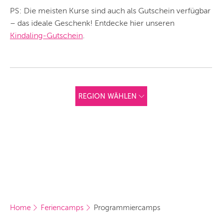
PS: Die meisten Kurse sind auch als Gutschein verfügbar
– das ideale Geschenk! Entdecke hier unseren
Kindaling-Gutschein
.
REGION WÄHLEN
ANDERE
REGIONEN
Vorschlag basierend
auf deinem Standort
Hier findest du vor
allem Online-
Angebote und
Angebote außerhalb
unserer Städte.
BERLIN
Home
Feriencamps
Programmiercamps
MÜNCHEN