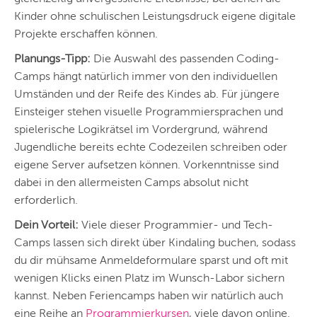
DÜSSELDORF
Kinder ohne schulischen Leistungsdruck eigene digitale
STUTTGART
Projekte erschaffen können.
Planungs-Tipp:
Die Auswahl des passenden Coding-
ESSEN
Camps hängt natürlich immer von den individuellen
HANNOVER
Umständen und der Reife des Kindes ab. Für jüngere
Einsteiger stehen visuelle Programmiersprachen und
LEIPZIG
spielerische Logikrätsel im Vordergrund, während
DRESDEN
Jugendliche bereits echte Codezeilen schreiben oder
eigene Server aufsetzen können. Vorkenntnisse sind
NÜRNBERG
dabei in den allermeisten Camps absolut nicht
erforderlich.
WIEN
Dein Vorteil:
Viele dieser Programmier- und Tech-
ZÜRICH
Camps lassen sich direkt über Kindaling buchen, sodass
du dir mühsame Anmeldeformulare sparst und oft mit
wenigen Klicks einen Platz im Wunsch-Labor sichern
kannst. Neben Feriencamps haben wir natürlich auch
eine Reihe an
Programmierkursen
, viele davon online.