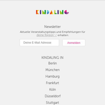
HAMBURG
FRANKFURT
KÖLN
Newsletter
Aktuelle Veranstaltungstipps und Empfehlungen für
deine Region
Berlin
erhalten.
DÜSSELDORF
München
STUTTGART
Hamburg
Frankfurt
ESSEN
KINDALING IN
Köln
Düsseldorf
Berlin
HANNOVER
Stuttgart
München
LEIPZIG
Essen
Hamburg
Hannover
DRESDEN
Frankfurt
Leipzig
Köln
Dresden
NÜRNBERG
Düsseldorf
Nürnberg
WIEN
Wien
Stuttgart