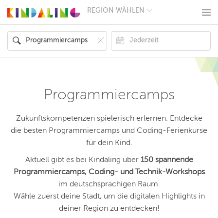
REGION WÄHLEN
BERLIN
MÜNCHEN
HAMBURG
FRANKFURT
KÖLN
DÜSSELDORF
STUTTGART
ESSEN
Programmiercamps
HANNOVER
LEIPZIG
DRESDEN
Zukunftskompetenzen spielerisch erlernen. Entdecke
NÜRNBERG
die besten Programmiercamps und Coding-Ferienkurse
WIEN
für dein Kind.
ZÜRICH
ANDERE
Aktuell gibt es bei Kindaling über
150 spannende
REGIONEN
Programmiercamps, Coding- und Technik-Workshops
im deutschsprachigen Raum.
Wähle zuerst deine Stadt, um die digitalen Highlights in
deiner Region zu entdecken!