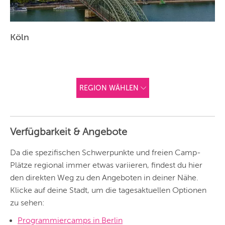
Köln
REGION WÄHLEN
ANDERE
REGIONEN
Verfügbarkeit & Angebote
Vorschlag basierend
auf deinem Standort
Hier findest du vor
Da die spezifischen Schwerpunkte und freien Camp-
allem Online-
Angebote und
Plätze regional immer etwas variieren, findest du hier
Angebote außerhalb
den direkten Weg zu den Angeboten in deiner Nähe.
unserer Städte.
Klicke auf deine Stadt, um die tagesaktuellen Optionen
BERLIN
zu sehen:
MÜNCHEN
Programmiercamps in Berlin