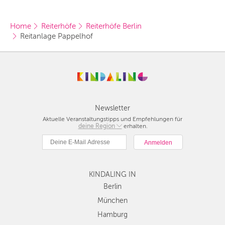
Home
Reiterhöfe
Reiterhöfe Berlin
Reitanlage Pappelhof
Newsletter
Aktuelle Veranstaltungstipps und Empfehlungen für
deine Region
Berlin
erhalten.
München
Hamburg
Frankfurt
KINDALING IN
Köln
Düsseldorf
Berlin
Stuttgart
München
Essen
Hamburg
Hannover