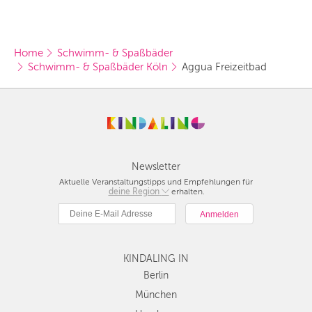
Home
Schwimm- & Spaßbäder
Schwimm- & Spaßbäder Köln
Aggua Freizeitbad
Newsletter
Aktuelle Veranstaltungstipps und Empfehlungen für
deine Region
Berlin
erhalten.
München
Hamburg
Frankfurt
KINDALING IN
Köln
Düsseldorf
Berlin
Stuttgart
München
Essen