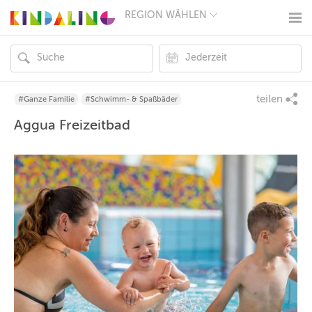
REGION WÄHLEN
BERLIN
MÜNCHEN
HAMBURG
FRANKFURT
KÖLN
DÜSSELDORF
teilen
#Ganze Familie
#Schwimm- & Spaßbäder
STUTTGART
Aggua Freizeitbad
ESSEN
HANNOVER
LEIPZIG
DRESDEN
NÜRNBERG
WIEN
ZÜRICH
ANDERE
REGIONEN