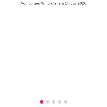
s.
Von Jurgen Windrufer am 14. Juli 2026
ide
g
vo
ta
ma
So
W