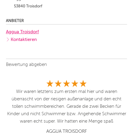
53840 Troisdorf
ANBIETER
Aggua Troisdorf
Kontaktieren
Bewertung abgeben
Wir waren letztens zum ersten mal hier und waren
überrascht von der riesigen außenanlage und den echt
r
tollen schwimmbereichen. Gerade die zwei Becken für
b
ne
Kinder und nicht Schwimmer bzw. Angehende Schwimmer
di
n
waren echt super. Wir hatten eine Menge spaß
ge
le
AGGUA TROISDORF