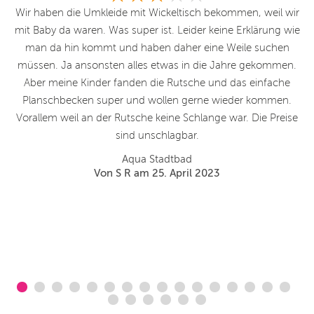
i
Wir haben die Umkleide mit Wickeltisch bekommen, weil wir
5 
n
mit Baby da waren. Was super ist. Leider keine Erklärung wie
ich
man da hin kommt und haben daher eine Weile suchen
ei
müssen. Ja ansonsten alles etwas in die Jahre gekommen.
bt
Aber meine Kinder fanden die Rutsche und das einfache
ie
Planschbecken super und wollen gerne wieder kommen.
Öf
Vorallem weil an der Rutsche keine Schlange war. Die Preise
sind unschlagbar.
ie
Aqua Stadtbad
en
Von S R am 25. April 2023
.