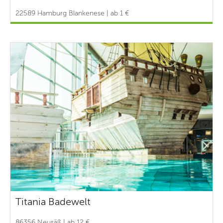
22589 Hamburg Blankenese | ab 1 €
Titania Badewelt
86356 Neusäß | ab 12 €