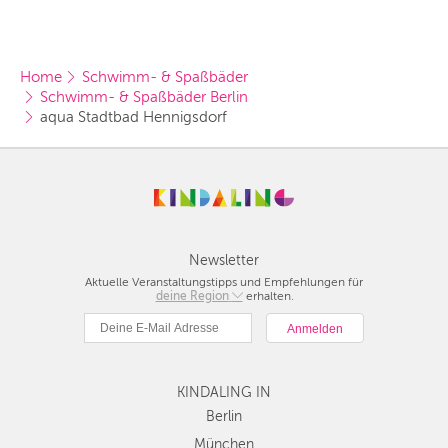
Home
Schwimm- & Spaßbäder
Schwimm- & Spaßbäder Berlin
aqua Stadtbad Hennigsdorf
Newsletter
Aktuelle Veranstaltungstipps und Empfehlungen für
deine Region
Berlin
erhalten.
München
Hamburg
Frankfurt
KINDALING IN
Köln
Düsseldorf
Berlin
Stuttgart
München