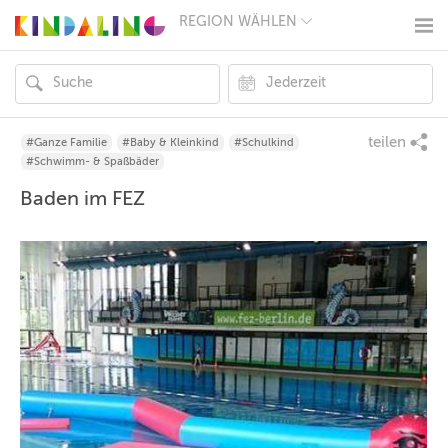
REGION WÄHLEN
BERLIN
MÜNCHEN
HAMBURG
FRANKFURT
KÖLN
DÜSSELDORF
teilen
#Ganze Familie
#Baby & Kleinkind
#Schulkind
STUTTGART
#Schwimm- & Spaßbäder
ESSEN
Baden im FEZ
HANNOVER
LEIPZIG
DRESDEN
NÜRNBERG
WIEN
ZÜRICH
ANDERE
REGIONEN