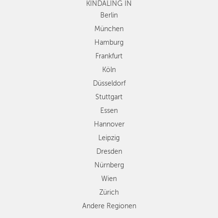
KINDALING IN
Köln
Düsseldorf
Berlin
Stuttgart
München
Essen
Hamburg
Hannover
Frankfurt
Leipzig
Köln
Dresden
Düsseldorf
Nürnberg
Wien
Stuttgart
Zürich
Essen
Andere
Hannover
Regionen
Leipzig
Dresden
Nürnberg
Wien
Zürich
Andere Regionen