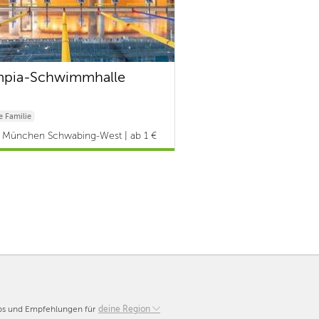
mpia-Schwimmhalle
 Familie
München Schwabing-West | ab 1 €
pps und Empfehlungen für
Berlin
deine Region