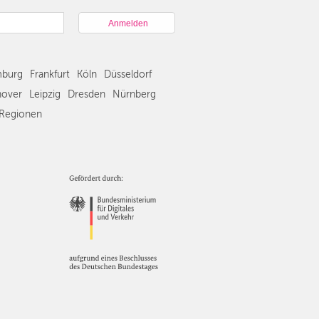
München
Hamburg
Frankfurt
Köln
burg
Frankfurt
Köln
Düsseldorf
Düsseldorf
Stuttgart
over
Leipzig
Dresden
Nürnberg
Essen
Regionen
Hannover
Leipzig
Dresden
Nürnberg
Wien
Zürich
Andere
Regionen