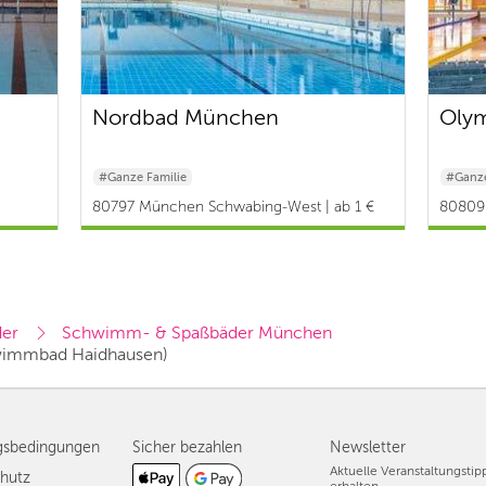
Nordbad München
Oly
#Ganze Familie
#Ganze
80797 München Schwabing-West | ab 1 €
80809 
er
Schwimm- & Spaßbäder München
hwimmbad Haidhausen)
gsbedingungen
Sicher bezahlen
Newsletter
Aktuelle Veranstaltungsti
hutz