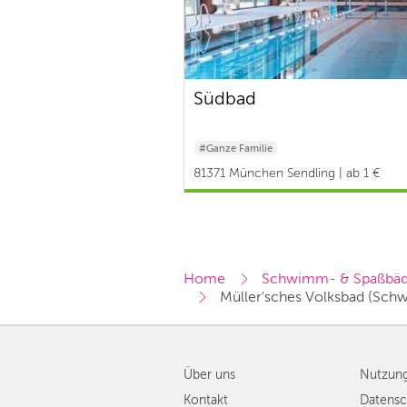
Südbad
#Ganze Familie
81371 München Sendling | ab 1 €
Home
Schwimm- & Spaßbäd
Müller'sches Volksbad (Sc
Über uns
Nutzun
Kontakt
Datensc