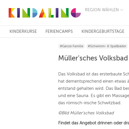
REGION WÄHLEN
BERLIN
MÜNCHEN
HAMBURG
FRANKFURT
KINDERKURSE
FERIENCAMPS
KINDERGEBURTSTAGE
KÖLN
DÜSSELDORF
#Ganze Familie
#Schwimm- & Spaßbäder
STUTTGART
ESSEN
Müller'sches Volksba
HANNOVER
LEIPZIG
DRESDEN
Das Volksbad ist das ersterbaute
NÜRNBERG
hat dementsprechend einen etwas äl
WIEN
entstand gehalten wird. Das Bad b
ZÜRICH
ANDERE
und eine Sauna. Es gibt ein Massage
REGIONEN
das römisch-irische Schwitzbad.
©Bild Müller’sches Volksbad
Findet das Angebot drinnen oder dr