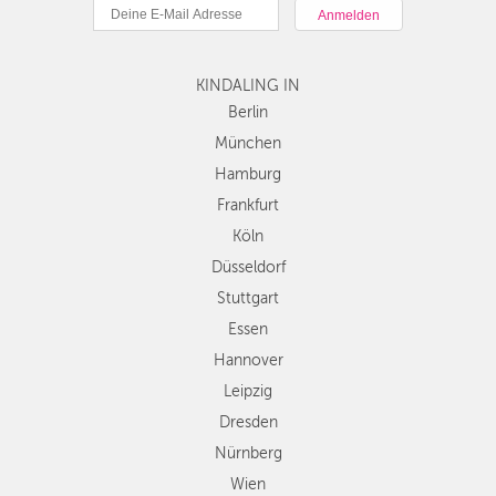
München
Hamburg
Frankfurt
KINDALING IN
Köln
Düsseldorf
Berlin
Stuttgart
München
Essen
Hamburg
Hannover
Frankfurt
Leipzig
Köln
Dresden
Düsseldorf
Nürnberg
Wien
Stuttgart
Zürich
Essen
Andere
Hannover
Regionen
Leipzig
Dresden
Nürnberg
Wien