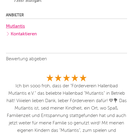
73557 Stuttgart
ANBIETER
Mutlantis
Kontaktieren
Bewertung abgeben
nd
Ich bin sooo froh, dass der ”Förderverein Hallenbad
ns
Mutlantis e.V.“ das beliebte Hallenbad ”Mutlantis“ in Betrieb
E
en
hält! Viiiielen lieben Dank, lieber Förderverein dafür! 💛💐 Das
Mutlantis ist, seid meiner Kindheit, ein Ort, wo Spaß,
Ha
Familienzeit und Entspannung stattgefunden hat und auch
wa
jetzt weiter für meine Familie so genutzt wird! Mit meinen
eigenen Kindern das ”Mutlantis”, zum spielen und