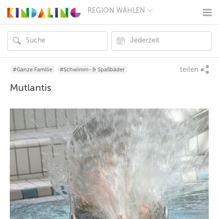
REGION WÄHLEN
BERLIN
MÜNCHEN
HAMBURG
FRANKFURT
KÖLN
DÜSSELDORF
teilen
#Ganze Familie
#Schwimm- & Spaßbäder
STUTTGART
Mutlantis
ESSEN
HANNOVER
LEIPZIG
DRESDEN
NÜRNBERG
WIEN
ZÜRICH
ANDERE
REGIONEN