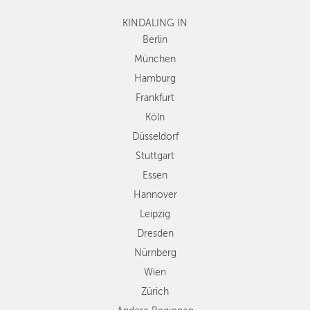
Frankfurt
KINDALING IN
Köln
Düsseldorf
Berlin
Stuttgart
München
Essen
Hamburg
Hannover
Frankfurt
Leipzig
Köln
Dresden
Düsseldorf
Nürnberg
Wien
Stuttgart
Zürich
Essen
Andere
Hannover
Regionen
Leipzig
Dresden
Nürnberg
Wien
Zürich