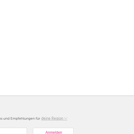
pps und Empfehlungen für
Berlin
deine Region
München
Hamburg