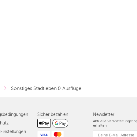
Vorschlag basierend auf deinem Standort
Hier findest du vor allem Online-Angebote und
Angebote außerhalb unserer Städte.
BERLIN
MÜNCHEN
HAMBURG
FRANKFURT
KÖLN
DÜSSELDORF
Sonstiges Stadtleben & Ausflüge
STUTTGART
ESSEN
gsbedingungen
Sicher bezahlen
Newsletter
HANNOVER
Aktuelle Veranstaltungsti
hutz
erhalten.
Einstellungen
LEIPZIG