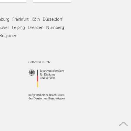
Frankfurt
Köln
burg
Frankfurt
Köln
Düsseldorf
Düsseldorf
Stuttgart
over
Leipzig
Dresden
Nürnberg
Essen
Regionen
Hannover
Leipzig
Dresden
Nürnberg
Wien
Zürich
Andere
Regionen