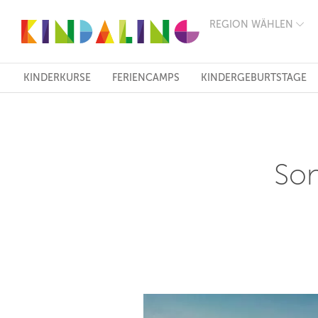
REGION WÄHLEN
BERLIN
MÜNCHEN
HAMBURG
FRANKFURT
KINDERKURSE
FERIENCAMPS
KINDERGEBURTSTAGE
KÖLN
DÜSSELDORF
STUTTGART
ESSEN
HANNOVER
LEIPZIG
Son
DRESDEN
NÜRNBERG
WIEN
ZÜRICH
ANDERE
REGIONEN