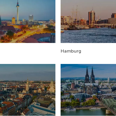
MÜNCHEN
HAMBURG
FRANKFURT
KÖLN
Hamburg
DÜSSELDORF
STUTTGART
ESSEN
HANNOVER
LEIPZIG
DRESDEN
NÜRNBERG