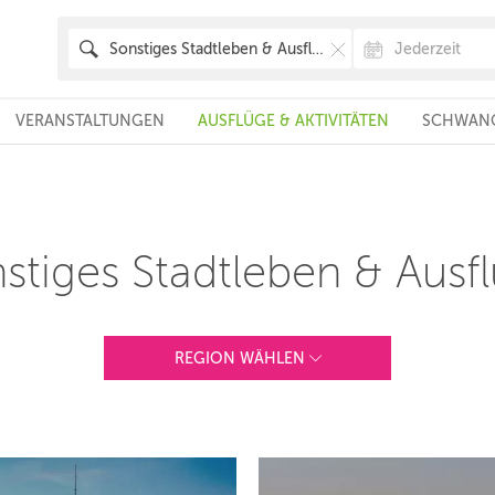
VERANSTALTUNGEN
AUSFLÜGE & AKTIVITÄTEN
SCHWANG
stiges Stadtleben & Ausf
REGION WÄHLEN
ANDERE REGIONEN
Vorschlag basierend auf deinem Standort
Hier findest du vor allem Online-Angebote und
Angebote außerhalb unserer Städte.
BERLIN