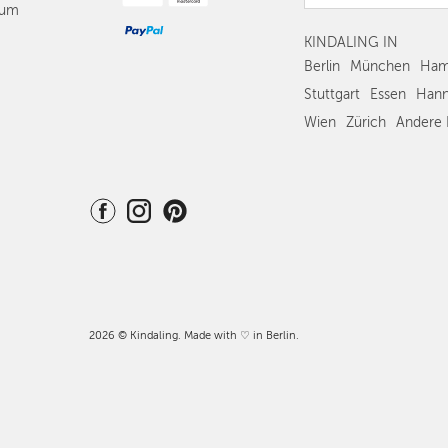
sum
DRESDEN
KINDALING IN
NÜRNBERG
Berlin
München
Ham
Stuttgart
Essen
Hann
WIEN
Wien
Zürich
Andere 
ZÜRICH
2026 © Kindaling. Made with ♡ in Berlin.