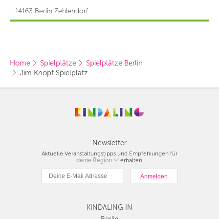
14163 Berlin Zehlendorf
Home
Spielplätze
Spielplätze Berlin
Jim Knopf Spielplatz
Newsletter
Aktuelle Veranstaltungstipps und Empfehlungen für
deine Region
Berlin
erhalten.
München
Hamburg
Frankfurt
KINDALING IN
Köln