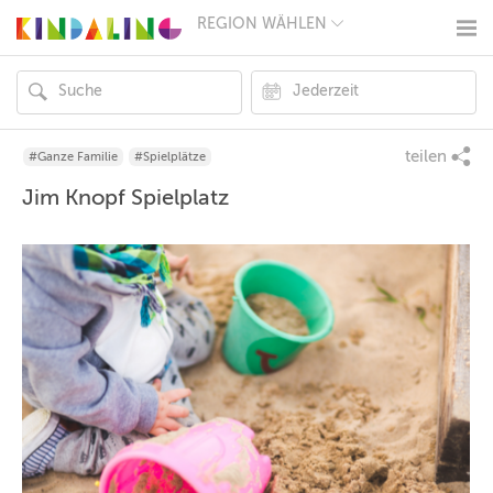
REGION WÄHLEN
BERLIN
MÜNCHEN
HAMBURG
FRANKFURT
KÖLN
DÜSSELDORF
teilen
#Ganze Familie
#Spielplätze
STUTTGART
Jim Knopf Spielplatz
ESSEN
HANNOVER
LEIPZIG
DRESDEN
NÜRNBERG
WIEN
ZÜRICH
ANDERE
REGIONEN