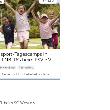
5 - 13 J
EN
isport-Tagescamps in
ENBERG beim PSV e.V.
& Kleinkind
#Schulkind
Düsseldorf Hubbelrath/Lunden-,
berg | ab 240 €
L beim SC West e.V.