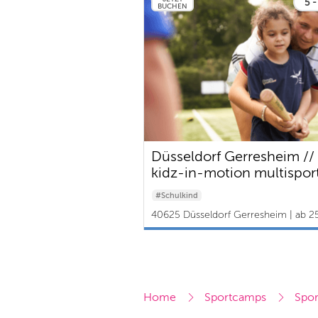
5 -
BUCHEN
Düsseldorf Gerresheim //
kidz-in-motion multispor
camps at the TuS Gerres
#Schulkind
e.V.
40625 Düsseldorf Gerresheim | ab 2
Home
Sportcamps
Spor