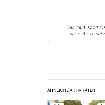
Spielarten kennengelernt und
Das multi sport C
Anja Parakenings
war nicht zu sehr
e.V.
3
ÄHNLICHE AKTIVITÄTEN
JETZT