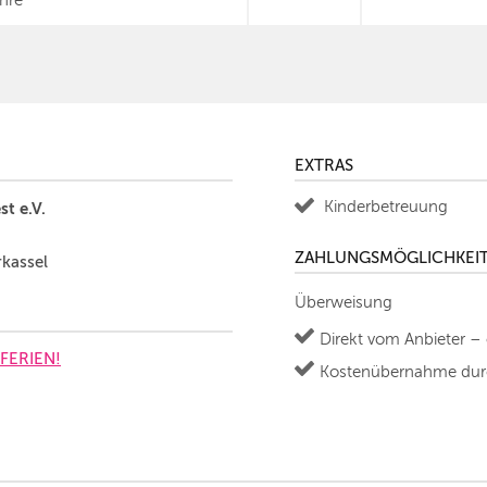
hre
EXTRAS
Kinderbetreuung
t e.V.
ZAHLUNGSMÖGLICHKEI
rkassel
Überweisung
Direkt vom Anbieter –
 FERIEN!
Kostenübernahme durc