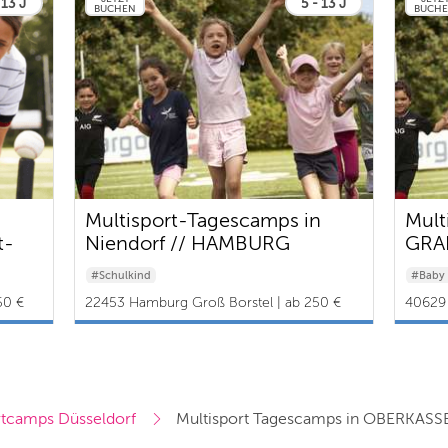
 13 J
5 - 13 J
BUCHEN
BUCH
Multisport-Tagescamps in
Mult
t-
Niendorf // HAMBURG
GRAF
heim
AIRPORT sports facility
#Schulkind
#Baby 
50 €
22453 Hamburg Groß Borstel | ab 250 €
40629 
Grafen
tcamps Düsseldorf
Multisport Tagescamps in OBERKASSE