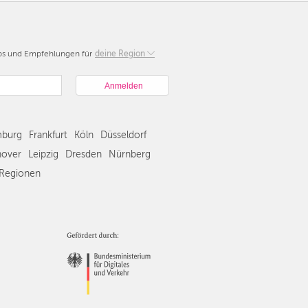
pps und Empfehlungen für
Berlin
deine Region
München
Hamburg
Frankfurt
Köln
burg
Frankfurt
Köln
Düsseldorf
Düsseldorf
Stuttgart
over
Leipzig
Dresden
Nürnberg
Essen
Regionen
Hannover
Leipzig
Dresden
Nürnberg
Wien
Zürich
Andere
Regionen