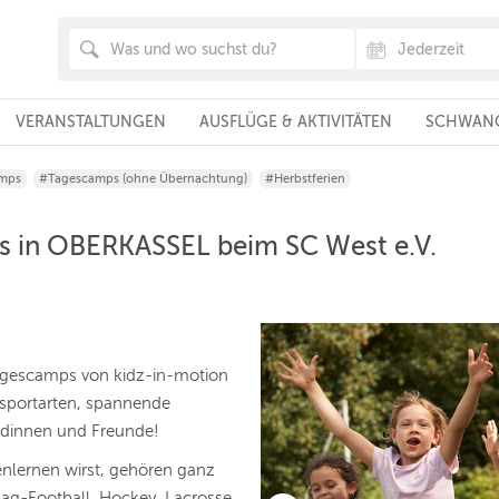
VERANSTALTUNGEN
AUSFLÜGE & AKTIVITÄTEN
SCHWANG
mps
#Tagescamps (ohne Übernachtung)
#Herbstferien
s in OBERKASSEL beim SC West e.V.
agescamps von kidz-in-motion
nsportarten, spannende
undinnen und Freunde!
enlernen wirst, gehören ganz
 Flag-Football, Hockey, Lacrosse,