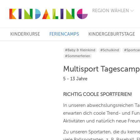
REGION WÄHLEN
BERLIN
MÜNCHEN
HAMBURG
FRANKFURT
KINDERKURSE
FERIENCAMPS
KINDERGEBURTSTAGE
KÖLN
DÜSSELDORF
#Baby & Kleinkind
#Schulkind
#Sportca
STUTTGART
#Sommerferien
ESSEN
HANNOVER
Multisport Tagescamp
LEIPZIG
DRESDEN
5 - 13 Jahre
NÜRNBERG
WIEN
RICHTIG COOLE SPORTFERIEN!
ZÜRICH
ANDERE
In unseren abwechslungsreichen T
REGIONEN
erwarten dich coole Trend- und Fu
Aktivitäten und natürlich neue Fre
Zu unseren Sportarten, die du kenn
viele Ballsportarten, z. B. Baseball,