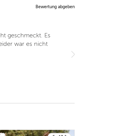
Bewertung abgeben
cht geschmeckt. Es
Mein Sohn hatte großen Spaß
eider war es nicht
wieder anmelden. S
T