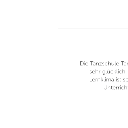
zangebot mit Anspruch. Dafür
Die Tanzschule Tan
gelernt, auch fürs Leben, und
sehr glücklich
elernt.
Lernklima ist 
Unterrich
 Company
16