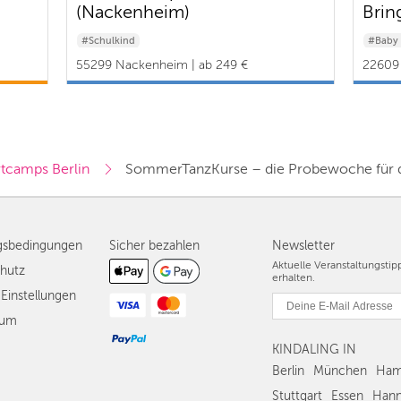
(Nackenheim)
Brin
Eing
#Schulkind
#Baby 
55299 Nackenheim | ab 249 €
22609 
tcamps Berlin
SommerTanzKurse – die Probewoche für 
gsbedingungen
Sicher bezahlen
Newsletter
Aktuelle Veranstaltungsti
hutz
erhalten.
Einstellungen
sum
KINDALING IN
Berlin
München
Ham
Stuttgart
Essen
Hann