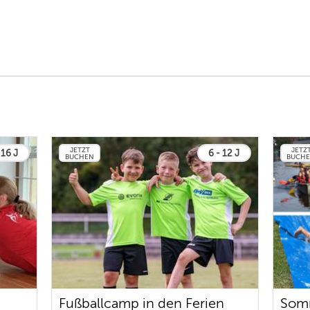
JETZT
JETZ
 16 J
6 - 12 J
BUCHEN
BUCH
Fußballcamp in den Ferien
Som