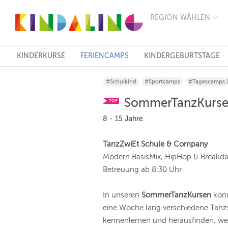
REGION WÄHLEN
BERLIN
MÜNCHEN
HAMBURG
FRANKFURT
KINDERKURSE
FERIENCAMPS
KINDERGEBURTSTAGE
KÖLN
DÜSSELDORF
#Schulkind
#Sportcamps
#Tagescamps 
STUTTGART
ESSEN
SommerTanzKurse 
TOP
HANNOVER
LEIPZIG
8 - 15 Jahre
DRESDEN
NÜRNBERG
TanzZwiEt Schule & Company
WIEN
Modern BasisMix, HipHop & Breakd
ZÜRICH
ANDERE
Betreuung ab 8:30 Uhr
REGIONEN
In unseren
SommerTanzKursen
könn
eine Woche lang verschiedene Tanzs
kennenlernen und herausfinden, w