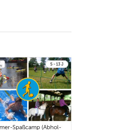
T
5 - 13 J
EN
mer-Spaßcamp (Abhol-