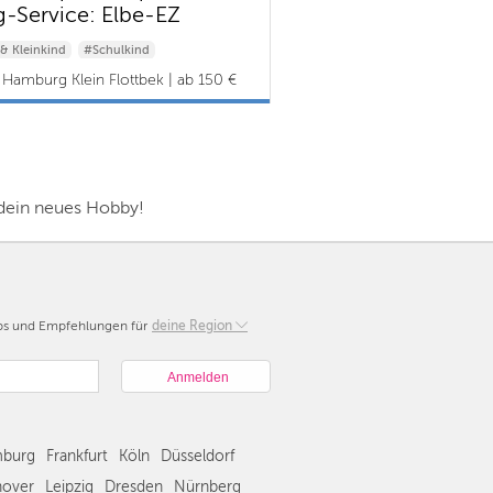
g-Service: Elbe-EZ
ang)
& Kleinkind
#Schulkind
Hamburg Klein Flottbek | ab 150 €
dein neues Hobby!
pps und Empfehlungen für
Berlin
deine Region
München
Hamburg
Frankfurt
Köln
burg
Frankfurt
Köln
Düsseldorf
Düsseldorf
Stuttgart
over
Leipzig
Dresden
Nürnberg