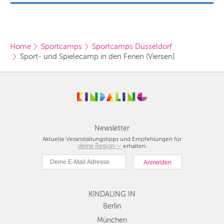
Home
Sportcamps
Sportcamps Düsseldorf
Sport- und Spielecamp in den Ferien (Viersen)
Newsletter
Aktuelle Veranstaltungstipps und Empfehlungen für
deine Region
Berlin
erhalten.
München
Hamburg
Frankfurt
KINDALING IN
Köln
Düsseldorf
Berlin
Stuttgart
München