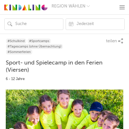
REGION WÄHLEN
BERLIN
MÜNCHEN
HAMBURG
FRANKFURT
KÖLN
DÜSSELDORF
teilen
#Schulkind
#Sportcamps
STUTTGART
#Tagescamps (ohne Übernachtung)
ESSEN
#Sommerferien
HANNOVER
Sport- und Spielecamp in den Ferien
LEIPZIG
DRESDEN
(Viersen)
NÜRNBERG
6 - 12 Jahre
WIEN
ZÜRICH
ANDERE
REGIONEN