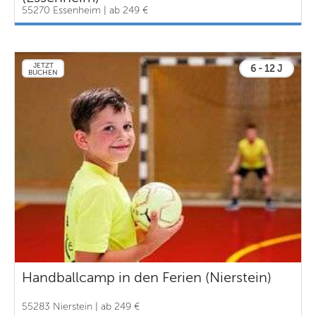
55270 Essenheim | ab 249 €
JETZT
6 - 12 J
BUCHEN
Handballcamp in den Ferien (Nierstein)
55283 Nierstein | ab 249 €