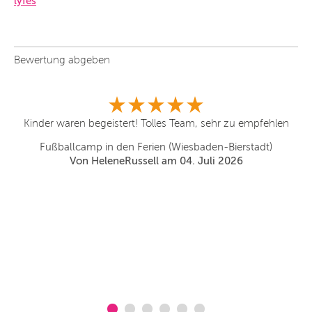
lyfes
Bewertung abgeben
r
Kinder waren begeistert! Tolles Team, sehr zu empfehlen
ly
un
Fußballcamp in den Ferien (Wiesbaden-Bierstadt)
Von HeleneRussell am 04. Juli 2026
n
le
u
be