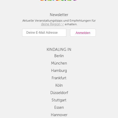
Newsletter
Aktuelle Veranstaltungstipps und Empfehlungen für
deine Region
Berlin
erhalten.
München
Hamburg
Frankfurt
KINDALING IN
Köln
Düsseldorf
Berlin
Stuttgart
München
Essen
Hamburg
Hannover
Frankfurt
Leipzig
Köln
Dresden
Düsseldorf
Nürnberg
Wien
Stuttgart
Zürich
Essen
Andere
Hannover
Regionen