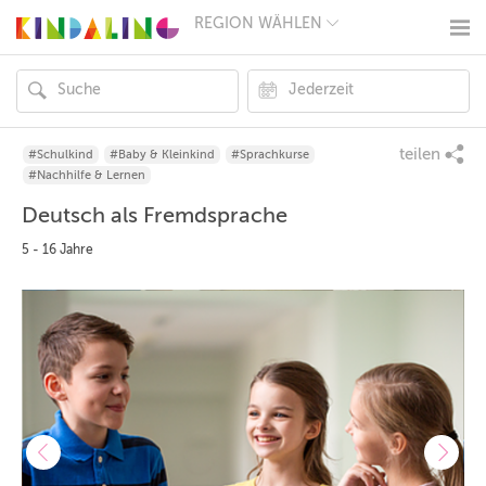
REGION WÄHLEN
BERLIN
MÜNCHEN
HAMBURG
FRANKFURT
KÖLN
DÜSSELDORF
teilen
#Schulkind
#Baby & Kleinkind
#Sprachkurse
STUTTGART
#Nachhilfe & Lernen
ESSEN
Deutsch als Fremdsprache
HANNOVER
LEIPZIG
5 - 16 Jahre
DRESDEN
NÜRNBERG
WIEN
ZÜRICH
ANDERE
REGIONEN