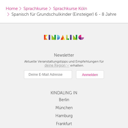
Home
Sprachkurse
Sprachkurse Köln
Spanisch für Grundschulkinder (Einsteiger) 6 - 8 Jahre
Newsletter
Aktuelle Veranstaltungstipps und Empfehlungen für
deine Region
Berlin
erhalten.
München
Hamburg
Frankfurt
KINDALING IN
Köln
Düsseldorf
Berlin
Stuttgart
München
Essen
Hamburg
Hannover
Frankfurt
Leipzig