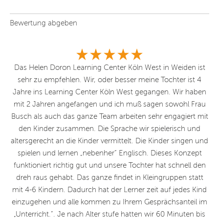
Bewertung abgeben
Das Helen Doron Learning Center Köln West in Weiden ist
U
sehr zu empfehlen. Wir, oder besser meine Tochter ist 4
Jahre ins Learning Center Köln West gegangen. Wir haben
r
mit 2 Jahren angefangen und ich muß sagen sowohl Frau
H
Busch als auch das ganze Team arbeiten sehr engagiert mit
den Kinder zusammen. Die Sprache wir spielerisch und
altersgerecht an die Kinder vermittelt. Die Kinder singen und
en
spielen und lernen „nebenher“ Englisch. Dieses Konzept
funktioniert richtig gut und unsere Tochter hat schnell den
Sp
dreh raus gehabt. Das ganze findet in Kleingruppen statt
mit 4-6 Kindern. Dadurch hat der Lerner zeit auf jedes Kind
n
einzugehen und alle kommen zu Ihrem Gesprächsanteil im
s
„Unterricht.“. Je nach Alter stufe hatten wir 60 Minuten bis