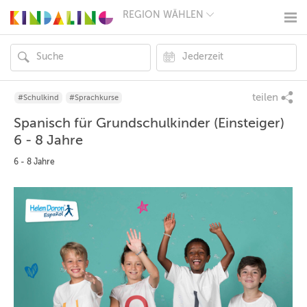
REGION WÄHLEN
BERLIN
MÜNCHEN
HAMBURG
FRANKFURT
KÖLN
DÜSSELDORF
teilen
#Schulkind
#Sprachkurse
STUTTGART
Spanisch für Grundschulkinder (Einsteiger)
ESSEN
HANNOVER
6 - 8 Jahre
LEIPZIG
DRESDEN
6 - 8 Jahre
NÜRNBERG
WIEN
ZÜRICH
ANDERE
REGIONEN