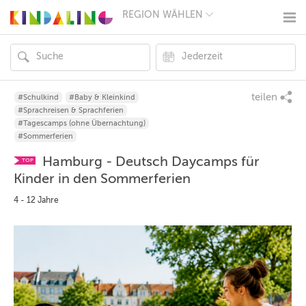
REGION WÄHLEN
BERLIN
MÜNCHEN
HAMBURG
FRANKFURT
KÖLN
DÜSSELDORF
teilen
#Schulkind
#Baby & Kleinkind
STUTTGART
#Sprachreisen & Sprachferien
ESSEN
#Tagescamps (ohne Übernachtung)
HANNOVER
#Sommerferien
LEIPZIG
Hamburg - Deutsch Daycamps für
DRESDEN
TOP
NÜRNBERG
Kinder in den Sommerferien
WIEN
4 - 12 Jahre
ZÜRICH
ANDERE
REGIONEN