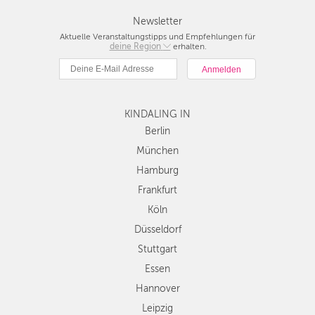
Newsletter
Aktuelle Veranstaltungstipps und Empfehlungen für
deine Region
Berlin
erhalten.
München
Hamburg
Frankfurt
KINDALING IN
Köln
Düsseldorf
Berlin
Stuttgart
München
Essen
Hamburg
Hannover
Frankfurt
Leipzig
Köln
Dresden
Düsseldorf
Nürnberg
Wien
Stuttgart
Zürich
Essen
Andere
Hannover
Regionen
Leipzig